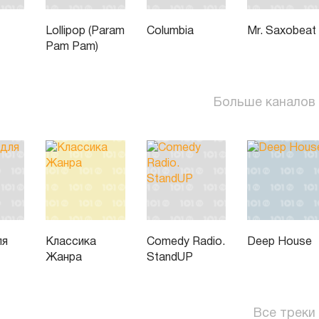
Lollipop (Param
Columbia
Mr. Saxobeat
Pam Pam)
Больше каналов
ля
Классика
Comedy Radio.
Deep House
Жанра
StandUP
Все треки