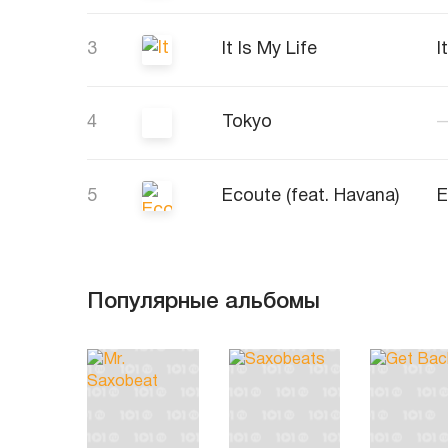
3
It Is My Life
I
4
Tokyo
5
Ecoute (feat. Havana)
E
Популярные альбомы