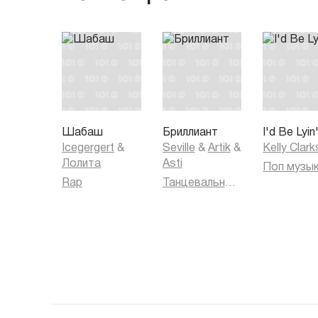
Шабаш
Бриллиант
I'd Be Lyin
Icegergert
&
Seville
&
Artik
&
Kelly Clar
Лолита
Asti
Поп музы
Rap
Танцевальная музыка