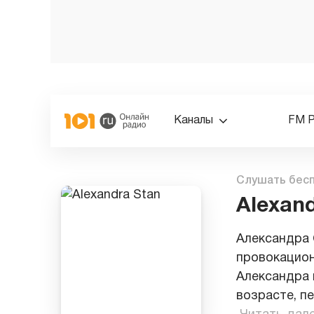
Каналы
FM 
Слушать бес
Alexan
Александра 
провокацион
Александра 
возрасте, п