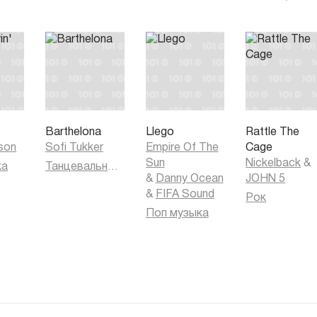
'
Barthelona
Llego
Rattle The
kson
Sofi Tukker
Empire Of The
Cage
Sun
Nickelback
&
ка
Танцевальная музыка
&
Danny Ocean
JOHN 5
&
FIFA Sound
Рок
Поп музыка