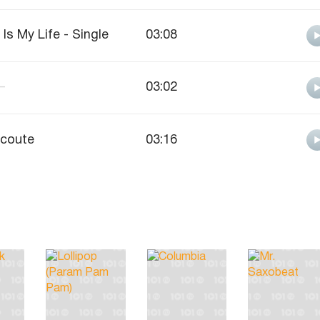
t Is My Life - Single
03:08
—
03:02
coute
03:16