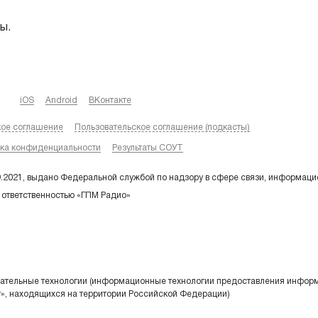
ы.
iOS
Android
ВКонтакте
кое соглашение
Пользовательское соглашение (подкасты)
ка конфиденциальности
Результаты СОУТ
9.2021, выдано Федеральной службой по надзору в сфере связи, информаци
 ответственностью «ГПМ Радио»
тельные технологии (информационные технологии предоставления информа
т», находящихся на территории Российской Федерации)