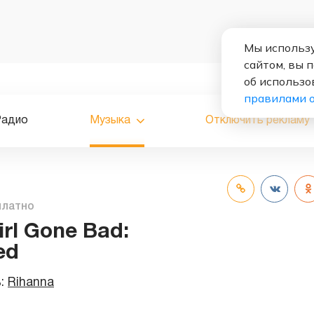
Мы использу
сайтом, вы 
об использо
правилами 
Радио
Музыка
Отключить рекламу
платно
rl Gone Bad:
ed
ь:
Rihanna