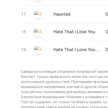
17
Haunted
18
Hate That I Love You
19
Hate That I Love You (Spanglish)
Шикарная коллекция сборников популярной зарубе
Контент только прекрасного качества, поэтому в
колоссальное удовольствие. Приглашаем прослушат
музыкальное направление, или найти другой сборн
пользуйтесь поисковиком для выбора желаемого 
Бесплатные музыкальные сборники с роликами в то
Портал содержит не только гигабайты музыки, но
исполнителей. Найти альбом не сложно, поскольку