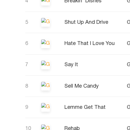
4
Breakin' Dishes
5
Shut Up And Drive
6
Hate That I Love You
7
Say It
8
Sell Me Candy
9
Lemme Get That
10
Rehab