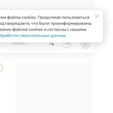
ем файлы cookies. Продолжая пользоваться
подтверждаете, что были проинформированы
вании файлов cookies и согласны с нашими
обработки персональных данных
.
+
18