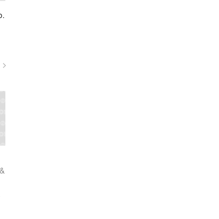
o.
&
ыка