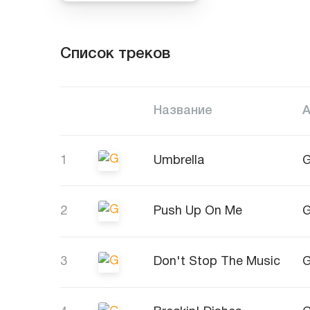
Список треков
Название
1
Umbrella
2
Push Up On Me
3
Don't Stop The Music