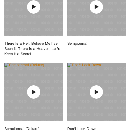
There Is a Hell, Believe Me I've
Sempiternal
Seen It. There Is a Heaven, Let's
Keep It a Secret
Sempiternal (Deluxe)
Don't Look Down