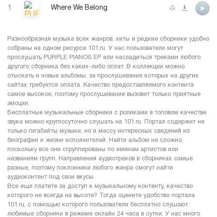
1
Where We Belong
Разнообразная музыка всех жанров, хиты и редкие сборники удобно
собраны на одном ресурсе 101.ru. У нас пользователи могут
прослушать PURPLE PIANOS EP или насладиться треками любого
другого сборника без каких-либо оплат. В коллекции можно
отыскать и новые альбомы, за прослушивание которых на других
сайтах требуется оплата. Качество предоставляемого контента
самое высокое, поэтому прослушивание вызовет только приятные
эмоции.
Бесплатные музыкальные сборники с роликами в топовом качестве
звука можно круглосуточно слушать на 101.ru. Портал содержит не
только гигабайты музыки, но и массу интересных сведений из
биографии и жизни исполнителей. Найти альбом не сложно,
поскольку все они сгруппированы по именам артистов или
названиям групп. Направления аудиотреков в сборниках самые
разные, поэтому поклонники любого жанра смогут найти
аудиоконтент под свои вкусы.
Все еще платите за доступ к музыкальному контенту, качество
которого не всегда на высоте? Тогда оцените удобство портала
101.ru, с помощью которого пользователи бесплатно слушают
любимые сборники в режиме онлайн 24 часа в сутки. У нас много