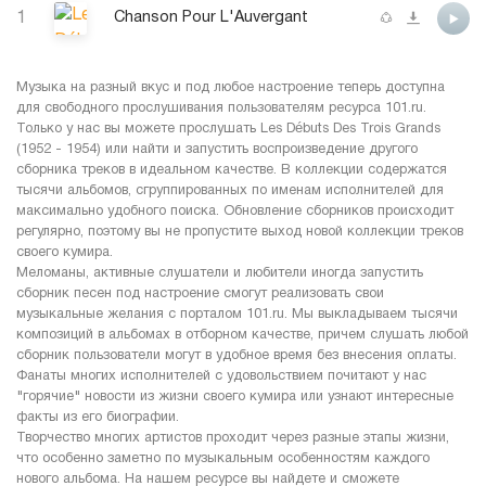
1
Chanson Pour L'Auvergant
Музыка на разный вкус и под любое настроение теперь доступна
для свободного прослушивания пользователям ресурса 101.ru.
Только у нас вы можете прослушать Les Débuts Des Trois Grands
(1952 - 1954) или найти и запустить воспроизведение другого
сборника треков в идеальном качестве. В коллекции содержатся
тысячи альбомов, сгруппированных по именам исполнителей для
максимально удобного поиска. Обновление сборников происходит
регулярно, поэтому вы не пропустите выход новой коллекции треков
своего кумира.
Меломаны, активные слушатели и любители иногда запустить
сборник песен под настроение смогут реализовать свои
музыкальные желания с порталом 101.ru. Мы выкладываем тысячи
композиций в альбомах в отборном качестве, причем слушать любой
сборник пользователи могут в удобное время без внесения оплаты.
Фанаты многих исполнителей с удовольствием почитают у нас
"горячие" новости из жизни своего кумира или узнают интересные
факты из его биографии.
Творчество многих артистов проходит через разные этапы жизни,
что особенно заметно по музыкальным особенностям каждого
нового альбома. На нашем ресурсе вы найдете и сможете