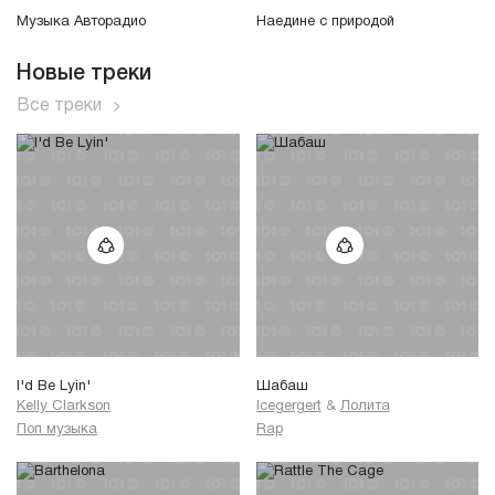
Музыка Авторадио
Наедине с природой
Новые треки
Все треки
I'd Be Lyin'
Шабаш
Kelly Clarkson
Icegergert
&
Лолита
Поп музыка
Rap