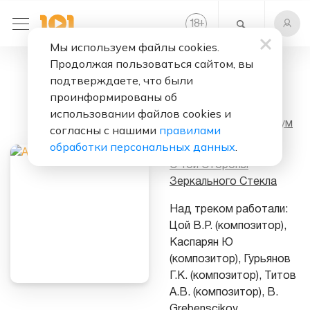
+
18
Мы используем файлы cookies.
Продолжая пользоваться сайтом, вы
Слушать бесплатно
подтверждаете, что были
Танец
проинформированы об
использовании файлов cookies и
Исполнитель:
Аквариум
согласны с нашими
правилами
обработки персональных данных
.
Альбом:
С Той Стороны
Зеркального Стекла
Над треком работали:
Цой В.Р. (композитор),
Каспарян Ю
(композитор), Гурьянов
Г.К. (композитор), Титов
А.В. (композитор), B.
Grebenscikov