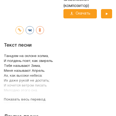
(композитор)
Скачать
трек
Текст песни
Танцуем на склоне холма,
И полдень поет, как свирель.
Тебя называют Зима,
Меня называют Апрель.
Ах, как высоки небеса:
Их даже рукой не достать;
И хочется ветром писать
Мелодию этого сна.
Показать весь перевод
И нас никому не догнать,
Затем, что, не зная пути,
Хранили частицу огня
И верили - все впереди.