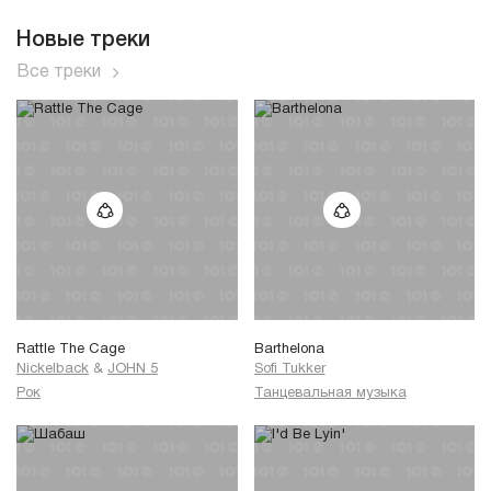
Новые треки
Все треки
Rattle The Cage
Barthelona
Nickelback
&
JOHN 5
Sofi Tukker
Рок
Танцевальная музыка