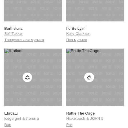
Barthelona
I'd Be Lyin'
Sofi Tukker
Kelly Clarkson
Танцевальная музыка
Поп музыка
Шабаш
Rattle The Cage
Icegergert
&
Лолита
Nickelback
&
JOHN 5
Rap
Рок