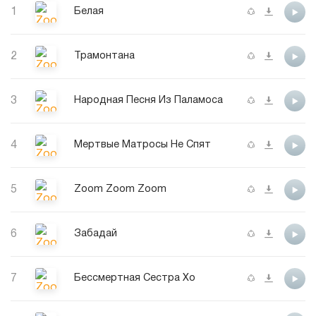
1
Белая
2
Трамонтана
3
Народная Песня Из Паламоса
4
Мертвые Матросы Не Спят
5
Zoom Zoom Zoom
6
Забадай
7
Бессмертная Сестра Хо