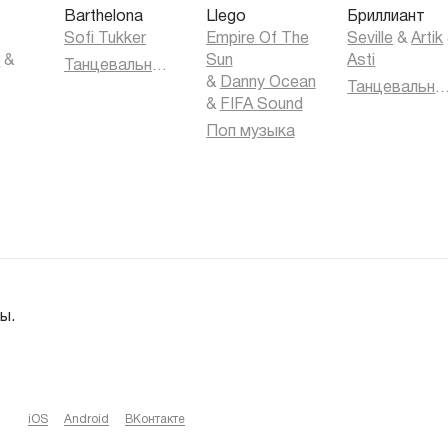
Barthelona
Llego
Бриллиант
Sofi Tukker
Empire Of The
Seville
&
Artik
k
&
Sun
Asti
Танцевальная музыка
&
Danny Ocean
Танцевальная муз
&
FIFA Sound
Поп музыка
ы.
iOS
Android
ВКонтакте