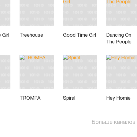
Girl
Treehouse
Good Time Girl
Dancing On
The People
TROMPA
Spiral
Hey Homie
Больше каналов