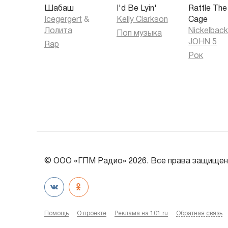
Шабаш
I'd Be Lyin'
Rattle The
Icegergert
&
Kelly Clarkson
Cage
Лолита
Nickelbac
Поп музыка
JOHN 5
Rap
Рок
© ООО «ГПМ Радио» 2026. Все права защищен
Помощь
О проекте
Реклама на 101.ru
Обратная связь