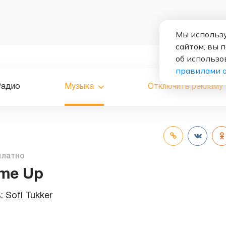
Мы использу
сайтом, вы 
об использо
правилами 
Радио
Музыка
Отключить рекламу
платно
me Up
ь:
Sofi Tukker