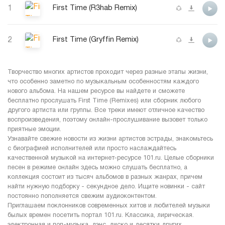
1
First Time (R3hab Remix)
2
First Time (Gryffin Remix)
Творчество многих артистов проходит через разные этапы жизни,
что особенно заметно по музыкальным особенностям каждого
нового альбома. На нашем ресурсе вы найдете и сможете
бесплатно прослушать First Time (Remixes) или сборник любого
другого артиста или группы. Все треки имеют отличное качество
воспроизведения, поэтому онлайн-прослушивание вызовет только
приятные эмоции.
Узнавайте свежие новости из жизни артистов эстрады, знакомьтесь
с биографией исполнителей или просто наслаждайтесь
качественной музыкой на интернет-ресурсе 101.ru. Целые сборники
песен в режиме онлайн здесь можно слушать бесплатно, а
коллекция состоит из тысяч альбомов в разных жанрах, причем
найти нужную подборку - секундное дело. Ищите новинки - сайт
постоянно пополняется свежим аудиоконтентом.
Приглашаем поклонников современных хитов и любителей музыки
былых времен посетить портал 101.ru. Классика, лирическая.
электронная и поп-музыка, дэнс, диско и десятки других