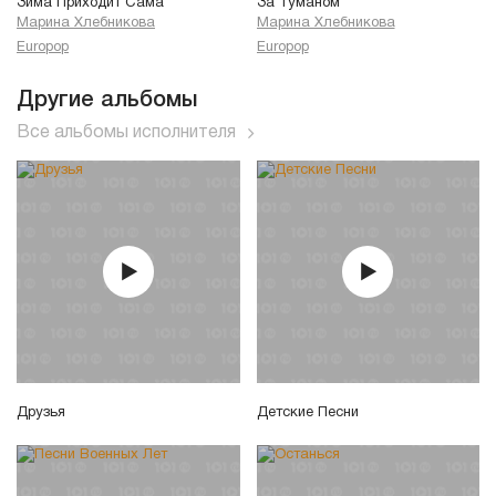
Зима Приходит Сама
За Туманом
Марина Хлебникова
Марина Хлебникова
Europop
Europop
Другие альбомы
Все альбомы исполнителя
Друзья
Детские Песни