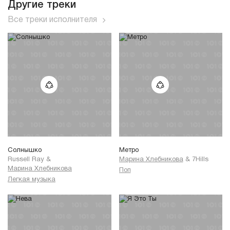
Другие треки
Все треки исполнителя
Солнышко
Метро
Russell Ray
&
Марина Хлебникова
&
7Hills
Марина Хлебникова
Поп
Легкая музыка