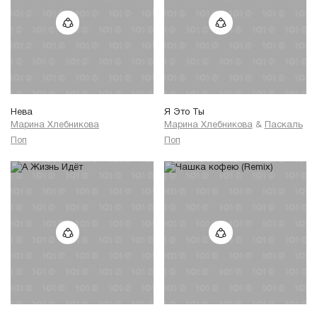
Нева
Я Это Ты
Марина Хлебникова
Марина Хлебникова
&
Паскаль
Поп
Поп