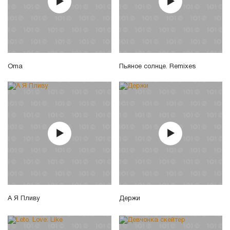
Оma
Пьяное солнце. Remixes
А Я Пливу
Держи