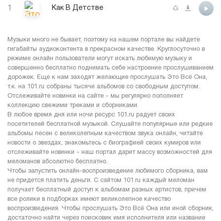
1
Как В Детстве
Музыки много не бывает, поэтому на нашем портале вы найдете
гигабайты аудиоконтента в прекрасном качестве. Круглосуточно в
режиме онлайн пользователи могут искать любимую музыку и
совершенно бесплатно поднимать себе настроение прослушиванием
дорожек. Еще к нам заходят желающие прослушать Это Всё Она,
т.к. на 101.ru собраны тысячи альбомов со свободным доступом.
Отслеживайте новинки на сайте - мы регулярно пополняет
коллекцию свежими треками и сборниками.
В любое время дня или ночи ресурс 101.ru радует своих
посетителей бесплатной музыкой. Слушайте популярные или редкие
альбомы песен с великолепным качеством звука онлайн, читайте
новости о звездах, знакомьтесь с биографией своих кумиров или
отслеживайте новинки - наш портал дарит массу возможностей для
меломанов абсолютно бесплатно.
Чтобы запустить онлайн-воспроизведение любимого сборника, вам
не придется платить деньги. С сайтом 101.ru каждый меломан
получает бесплатный доступ к альбомам разных артистов, причем
все ролики в подборках имеют великолепное качество
воспроизведения. Чтобы прослушать Это Всё Она или иной сборник,
достаточно найти через поисковик имя исполнителя или название