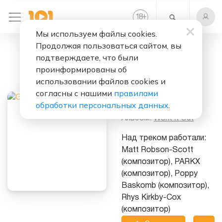
+
18
Мы используем файлы cookies.
Продолжая пользоваться сайтом, вы
Слушать бесплатно
подтверждаете, что были
Work It Out
проинформированы об
использовании файлов cookies и
Исполнитель:
согласны с нашими
правилами
Gorgon City
обработки персональных данных
.
Альбом:
Work It Out
Над треком работали:
Matt Robson-Scott
(композитор), PARKX
(композитор), Poppy
Baskomb (композитор),
Rhys Kirkby-Cox
(композитор)