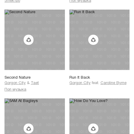
Электро
Поп музыка
Second Nature
Run It Back
Gorgon City
&
Taet
Gorgon City
feat.
Caroline Byrne
Поп музыка