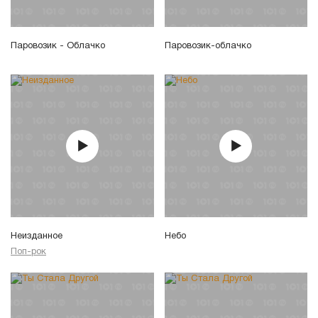
Паровозик - Облачко
Паровозик-облачко
Неизданное
Небо
Поп-рок