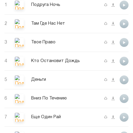
1
Подруга Ночь
2
Там Где Нас Нет
3
Твое Право
4
Кто Остановит Дождь
5
Деньги
6
Вниз По Течению
7
Еще Один Рай