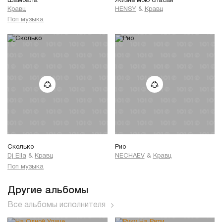
Шамбала
Жизнь мою спасай
Кравц
HENSY
&
Кравц
Поп музыка
Сколько
Рио
Dj Ella
&
Кравц
NECHAEV
&
Кравц
Поп музыка
Другие альбомы
Все альбомы исполнителя