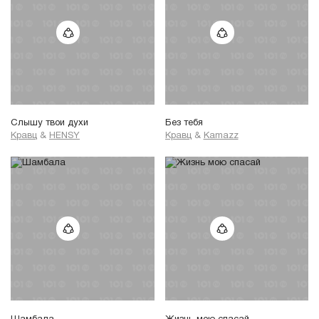
Слышу твои духи
Без тебя
Кравц
&
HENSY
Кравц
&
Kamazz