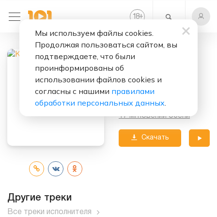
+
18
Мы используем файлы cookies.
Продолжая пользоваться сайтом, вы
Слушать бесплатно
подтверждаете, что были
Где прошла ты
проинформированы об
использовании файлов cookies и
Исполнитель:
Кравц
согласны с нашими
правилами
обработки персональных данных
.
Альбом:
17 мгновений осени
Скачать
трек
Другие треки
Все треки исполнителя