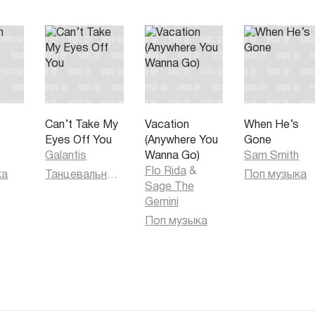
Can’t Take My
Vacation
When He’s
Eyes Off You
(Anywhere You
Gone
Galantis
Wanna Go)
Sam Smith
Flo Rida
&
ка
Танцевальная музыка
Поп музыка
Sage The
Gemini
Поп музыка