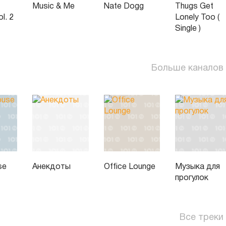
Music & Me
Nate Dogg
Thugs Get
l. 2
Lonely Too (
Single )
Больше каналов
se
Анекдоты
Office Lounge
Музыка для
прогулок
Все треки