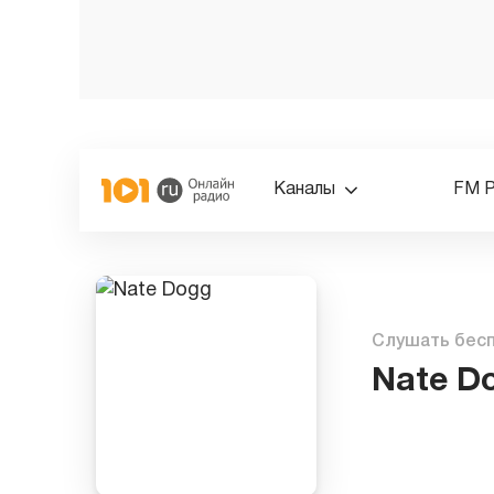
Каналы
FM 
Слушать бес
Nate D