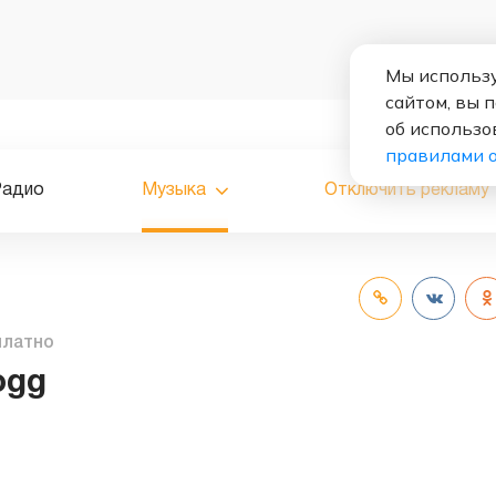
Мы использу
сайтом, вы 
об использо
правилами 
Радио
Музыка
Отключить рекламу
платно
ogg