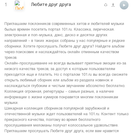
1
Любите друг друга
Приглашаем поклонников современных хитов и любителей музыки
былых времен посетить портал 101.ru. Классика, лирическая.
электронная и поп-музыка, дэнс, диско и десятки других
направлений - в таких жанрах собраны у нас популярные и редкие
сборники. Хотите прослушать Любите друг друга? Найдите альбом
через поисковик и наслаждайтесь онлайн отменным качеством
треков.
Онлайн-прослушивание не всегда вызывает приятные эмоции из-за
низкого качества треков, за доступ к которым пользователям
приходится еще и платить. Но с порталом 101.ru вы всегда сможете
открыть любимый сборник или альбом из раздела новинок и
наслаждаться глубоким и чистым звучанием абсолютно бесплатно.
Коллекция огромная, репертуары - самые разные, а наличие
информации о жизни кумиров понравится многим поклонникам
музыки.
Шикарная коллекция сборников популярной зарубежной и
отечественной музыки ждет пользователей на 101.ru. Контент только
прекрасного качества, поэтому во время бесплатного
прослушивания меломаны получат колоссальное удовольствие.
Приглашаем прослушать Любите друг друга, если вам нравится