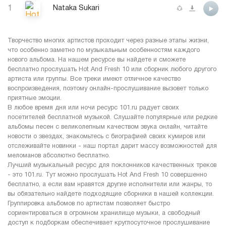
1
Nataka Sukari
Творчество многих артистов проходит через разные этапы жизни,
что особенно заметно по музыкальным особенностям каждого
нового альбома. На нашем ресурсе вы найдете и сможете
бесплатно прослушать Hot And Fresh 10 или сборник любого другого
артиста или группы. Все треки имеют отличное качество
воспроизведения, поэтому онлайн-прослушивание вызовет только
приятные эмоции.
В любое время дня или ночи ресурс 101.ru радует своих
посетителей бесплатной музыкой. Слушайте популярные или редкие
альбомы песен с великолепным качеством звука онлайн, читайте
новости о звездах, знакомьтесь с биографией своих кумиров или
отслеживайте новинки - наш портал дарит массу возможностей для
меломанов абсолютно бесплатно.
Лучший музыкальный ресурс для поклонников качественных треков
- это 101.ru. Тут можно прослушать Hot And Fresh 10 совершенно
бесплатно, а если вам нравятся другие исполнители или жанры, то
вы обязательно найдете подходящие сборники в нашей коллекции.
Группировка альбомов по артистам позволяет быстро
сориентироваться в огромном хранилище музыки, а свободный
доступ к подборкам обеспечивает круглосуточное прослушивание