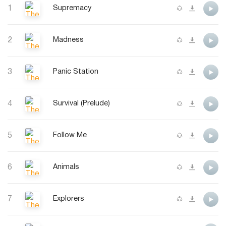
1
Supremacy
2
Madness
3
Panic Station
4
Survival (Prelude)
5
Follow Me
6
Animals
7
Explorers