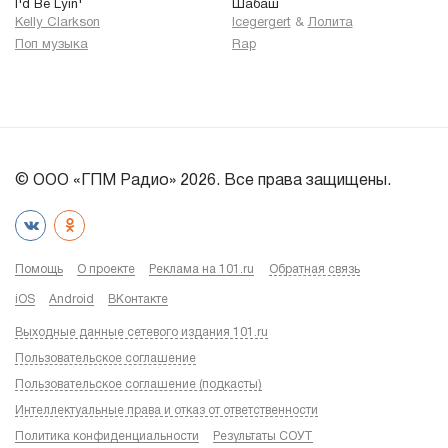
I'd Be Lyin'
Шабаш
Kelly Clarkson
Icegergert
&
Лолита
Поп музыка
Rap
© ООО «ГПМ Радио» 2026. Все права защищены.
Помощь
О проекте
Реклама на 101.ru
Обратная связь
iOS
Android
ВКонтакте
Выходные данные сетевого издания 101.ru
Пользовательское соглашение
Пользовательское соглашение (подкасты)
Интеллектуальные права и отказ от ответственности
Политика конфиденциальности
Результаты СОУТ