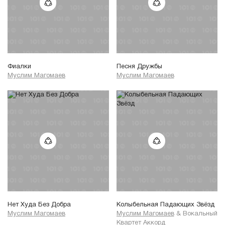
Фиалки
Песня Дружбы
Муслим Магомаев
Муслим Магомаев
Нет Худа Без Добра
Колыбельная Падающих Звёзд
Муслим Магомаев
Муслим Магомаев
&
Вокальный
Квартет Аккорд