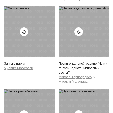
За того парня
Песня о далёкой родине (Из к /
Муслим Магомаев
ф "семнадцать мгновений
весны")
Микаэл Таривердиев
&
Муслим Магомаев