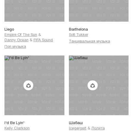
Llego
Barthelona
Empire Of The Sun
&
Sofi Tukker
Danny Ocean
&
FIFA Sound
Танцевальная музыка
Поп музыка
I'd Be Lyin'
Шабаш
Kelly Clarkson
Icegergert
&
Лолита