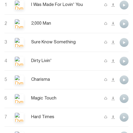
1
I Was Made For Lovin' You
2
2,000 Man
3
Sure Know Something
4
Dirty Livin'
5
Charisma
6
Magic Touch
7
Hard Times