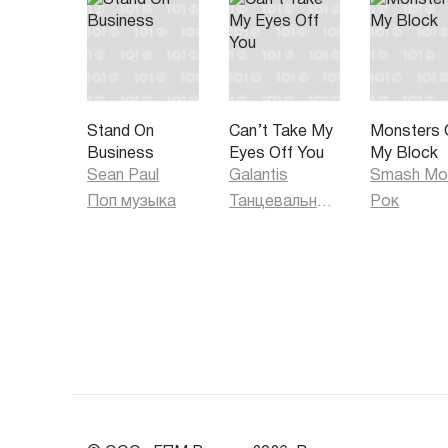
Stand On
Can’t Take My
Monsters 
Business
Eyes Off You
My Block
Sean Paul
Galantis
Smash Mo
Поп музыка
Танцевальная музыка
Рок