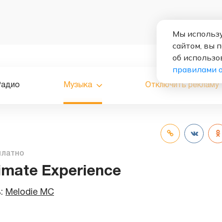
Мы использу
сайтом, вы 
об использо
правилами 
Радио
Музыка
Отключить рекламу
платно
imate Experience
ь:
Melodie MC