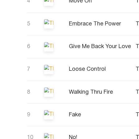
4
Move On
5
Embrace The Power
6
Give Me Back Your Love
7
Loose Control
8
Walking Thru Fire
9
Fake
10
No!