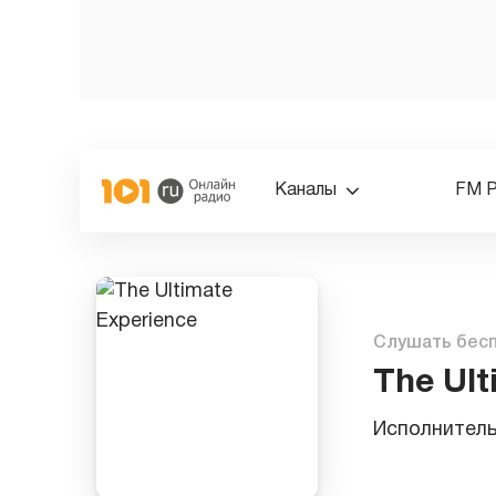
Каналы
FM 
Слушать бес
The Ult
Исполнител