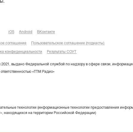
ы.
iOS
Android
ВКонтакте
кое соглашение
Пользовательское соглашение (подкасты)
ка конфиденциальности
Результаты СОУТ
9.2021, выдано Федеральной службой по надзору в сфере связи, информаци
 ответственностью «ГПМ Радио»
тельные технологии (информационные технологии предоставления информа
т», находящихся на территории Российской Федерации)