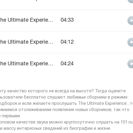
The Ultimate Experience
04:33
The Ultimate Experience
04:12
The Ultimate Experience
04:24
ту, качество которого не всегда на высоте? Тогда оцените
ользователи бесплатно слушают любимые сборники в режиме
одборок и если желаете прослушать The Ultimate Experience , т
нимаемся отслеживанием появления новых сборников, так что
е первыми.
повом качестве звука можно круглосуточно слушать на 101.ru
 и массу интересных сведений из биографии и жизни