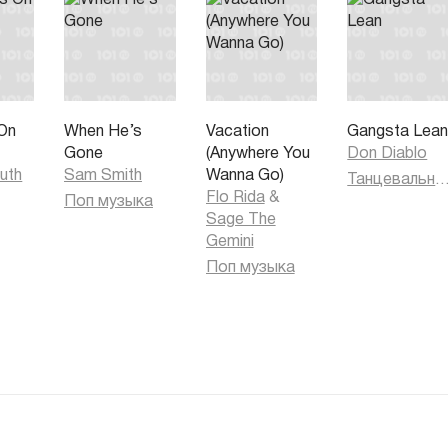
On
When He’s
Vacation
Gangsta Lea
Gone
(Anywhere You
Don Diablo
uth
Sam Smith
Wanna Go)
Танцевальная муз
Flo Rida
&
Поп музыка
Sage The
Gemini
Поп музыка