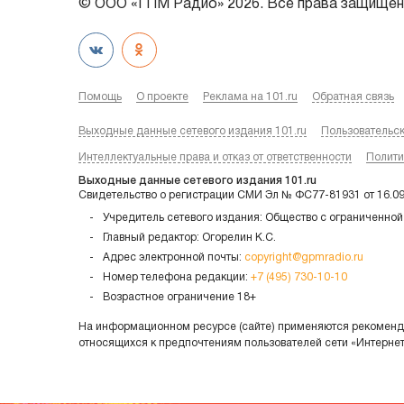
© ООО «ГПМ Радио» 2026. Все права защищен
Помощь
О проекте
Реклама на 101.ru
Обратная связь
Выходные данные сетевого издания 101.ru
Пользовательс
Интеллектуальные права и отказ от ответственности
Полити
Выходные данные сетевого издания 101.ru
Свидетельство о регистрации СМИ Эл № ФС77-81931 от 16.0
Учредитель сетевого издания: Общество с ограниченной
Главный редактор: Огорелин К.С.
Адрес электронной почты:
copyright@gpmradio.ru
Номер телефона редакции:
+7 (495) 730-10-10
Возрастное ограничение 18+
На информационном ресурсе (сайте) применяются рекоменда
относящихся к предпочтениям пользователей сети «Интерне