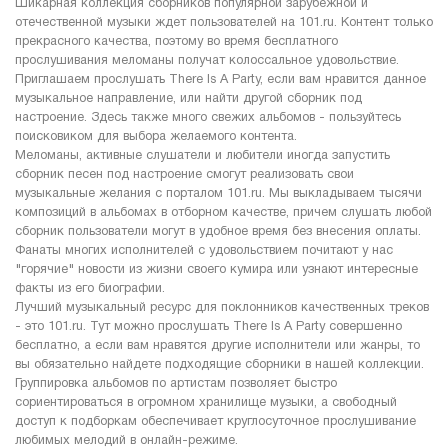
Шикарная коллекция сборников популярной зарубежной и
отечественной музыки ждет пользователей на 101.ru. Контент только
прекрасного качества, поэтому во время бесплатного
прослушивания меломаны получат колоссальное удовольствие.
Приглашаем прослушать There Is A Party, если вам нравится данное
музыкальное направление, или найти другой сборник под
настроение. Здесь также много свежих альбомов - пользуйтесь
поисковиком для выбора желаемого контента.
Меломаны, активные слушатели и любители иногда запустить
сборник песен под настроение смогут реализовать свои
музыкальные желания с порталом 101.ru. Мы выкладываем тысячи
композиций в альбомах в отборном качестве, причем слушать любой
сборник пользователи могут в удобное время без внесения оплаты.
Фанаты многих исполнителей с удовольствием почитают у нас
"горячие" новости из жизни своего кумира или узнают интересные
факты из его биографии.
Лучший музыкальный ресурс для поклонников качественных треков
- это 101.ru. Тут можно прослушать There Is A Party совершенно
бесплатно, а если вам нравятся другие исполнители или жанры, то
вы обязательно найдете подходящие сборники в нашей коллекции.
Группировка альбомов по артистам позволяет быстро
сориентироваться в огромном хранилище музыки, а свободный
доступ к подборкам обеспечивает круглосуточное прослушивание
любимых мелодий в онлайн-режиме.