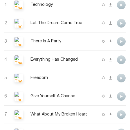
1
Technology
2
Let The Dream Come True
3
There Is A Party
4
Everything Has Changed
5
Freedom
6
Give Yourself A Chance
7
What About My Broken Heart