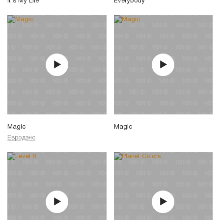
It's My Life
Everybody
Magic
Magic
Евродэнс