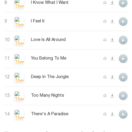
8
I Know What I Want
9
I Feel It
10
Love Is All Around
11
You Belong To Me
12
Deep In The Jungle
13
Too Many Nights
14
There's A Paradise