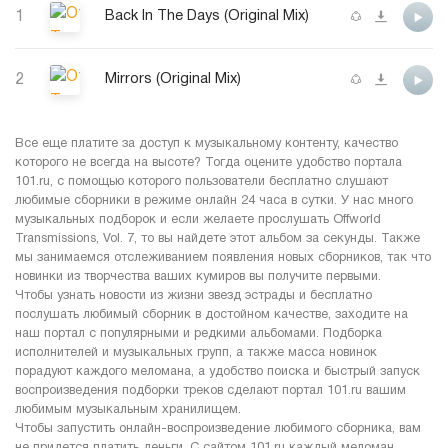
1
Back In The Days (Original Mix)
2
Mirrors (Original Mix)
Все еще платите за доступ к музыкальному контенту, качество
которого не всегда на высоте? Тогда оцените удобство портала
101.ru, с помощью которого пользователи бесплатно слушают
любимые сборники в режиме онлайн 24 часа в сутки. У нас много
музыкальных подборок и если желаете прослушать Offworld
Transmissions, Vol. 7, то вы найдете этот альбом за секунды. Также
мы занимаемся отслеживанием появления новых сборников, так что
новинки из творчества ваших кумиров вы получите первыми.
Чтобы узнать новости из жизни звезд эстрады и бесплатно
послушать любимый сборник в достойном качестве, заходите на
наш портал с популярными и редкими альбомами. Подборка
исполнителей и музыкальных групп, а также масса новинок
порадуют каждого меломана, а удобство поиска и быстрый запуск
воспроизведения подборки треков сделают портал 101.ru вашим
любимым музыкальным хранилищем.
Чтобы запустить онлайн-воспроизведение любимого сборника, вам
не придется платить деньги. С сайтом 101.ru каждый меломан