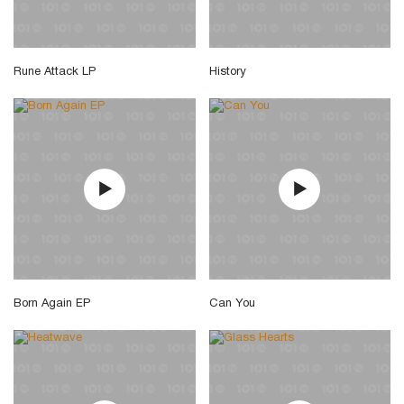
Rune Attack LP
History
Born Again EP
Can You