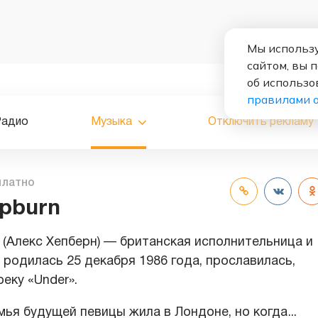
Мы использу
сайтом, вы 
об использо
правилами 
Радио
Музыка
Отключить рекламу
платно
epburn
n (Алекс Хепберн) — британская исполнительница и
 родилась 25 декабря 1986 года, прославилась,
еку «Under».
мья будущей певицы жила в Лондоне, но когда
...