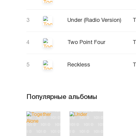
3
Under (Radio Version)
T
4
Two Point Four
T
5
Reckless
T
Популярные альбомы