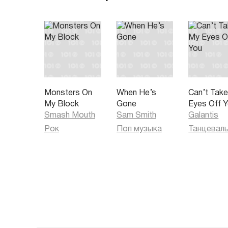
Monsters On
When He’s
Can’t Tak
My Block
Gone
Eyes Off 
Smash Mouth
Sam Smith
Galantis
Рок
Поп музыка