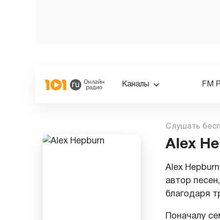
Каналы
FM 
Слушать бес
Alex H
Alex Hepbur
автор песен,
благодаря тр
Поначалу се