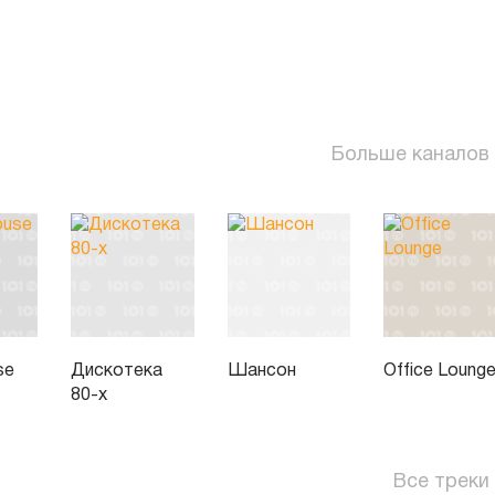
Больше каналов
se
Дискотека
Шансон
Office Loung
80-х
Все треки