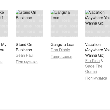
e My
Stand On
Gangsta Lean
Vacation
You
Business
Don Diablo
(Anywhere Yo
Sean Paul
Wanna Go)
Танцевальная музыка
Flo Rida
&
Танцевальная музыка
Поп музыка
Sage The
Gemini
Поп музыка