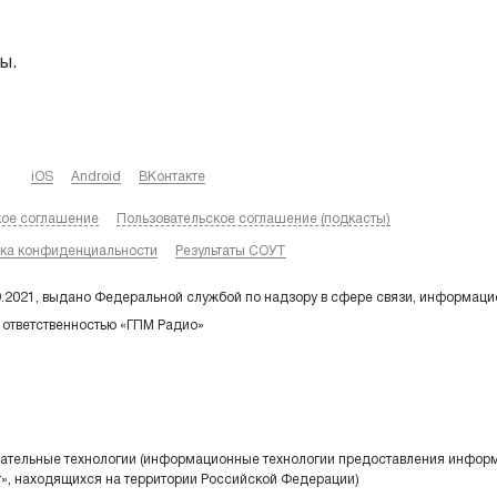
ы.
iOS
Android
ВКонтакте
кое соглашение
Пользовательское соглашение (подкасты)
ка конфиденциальности
Результаты СОУТ
9.2021, выдано Федеральной службой по надзору в сфере связи, информаци
 ответственностью «ГПМ Радио»
тельные технологии (информационные технологии предоставления информа
т», находящихся на территории Российской Федерации)