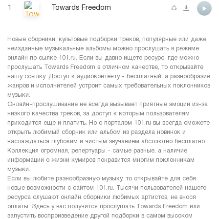
1
Towards Freedom
Новые сборники, культовые подборки треков, популярные или даже
неизданные музыкальные альбомы можно прослушать в режиме
онлайн по сылке 101.ru. Если вы давно ищете ресурс, где можно
прослушать Towards Freedom в отличном качестве, то открывайте
нашу ссылку. Доступ к аудиоконтенту - бесплатный, а разнообразие
жанров и исполнителей устроит самых требовательных поклонников
музыки.
Онлайн-прослушивание не всегда вызывает приятные эмоции из-за
низкого качества треков, за доступ к которым пользователям
приходится еще и платить. Но с порталом 101.ru вы всегда сможете
открыть любимый сборник или альбом из раздела новинок и
наслаждаться глубоким и чистым звучанием абсолютно бесплатно.
Коллекция огромная, репертуары - самые разные, а наличие
информации о жизни кумиров понравится многим поклонникам
музыки.
Если вы любите разнообразную музыку, то открывайте для себя
новые возможности с сайтом 101.ru. Тысячи пользователей нашего
ресурса слушают онлайн сборники любимых артистов, не внося
оплаты. Здесь у вас получится прослушать Towards Freedom или
запустить воспроизведение другой подборки в самом высоком