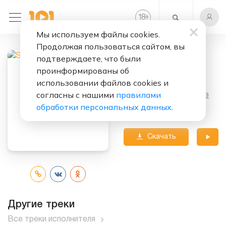
+
18
Мы используем файлы cookies.
Продолжая пользоваться сайтом, вы
подтверждаете, что были
Слушать бесплатно
проинформированы об
La solassitude
использовании файлов cookies и
согласны с нашими
правилами
Исполнитель:
Stromae
обработки персональных данных
.
Альбом:
Multitude
Скачать
трек
Другие треки
Все треки исполнителя