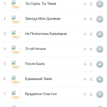
1
Ты Одна, Ты Такая
2
Звезда Моя Далёкая
3
На Полночных Бульварах
4
Этой Ночью
5
После Бала
6
Бумажный Змей
7
Краденое Счастье