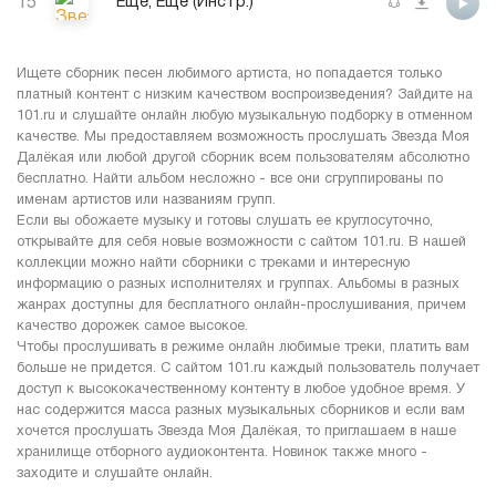
15
Ещё, Ещё (Инстр.)
Ищете сборник песен любимого артиста, но попадается только
платный контент с низким качеством воспроизведения? Зайдите на
101.ru и слушайте онлайн любую музыкальную подборку в отменном
качестве. Мы предоставляем возможность прослушать Звезда Моя
Далёкая или любой другой сборник всем пользователям абсолютно
бесплатно. Найти альбом несложно - все они сгруппированы по
именам артистов или названиям групп.
Если вы обожаете музыку и готовы слушать ее круглосуточно,
открывайте для себя новые возможности с сайтом 101.ru. В нашей
коллекции можно найти сборники с треками и интересную
информацию о разных исполнителях и группах. Альбомы в разных
жанрах доступны для бесплатного онлайн-прослушивания, причем
качество дорожек самое высокое.
Чтобы прослушивать в режиме онлайн любимые треки, платить вам
больше не придется. С сайтом 101.ru каждый пользователь получает
доступ к высококачественному контенту в любое удобное время. У
нас содержится масса разных музыкальных сборников и если вам
хочется прослушать Звезда Моя Далёкая, то приглашаем в наше
хранилище отборного аудиоконтента. Новинок также много -
заходите и слушайте онлайн.