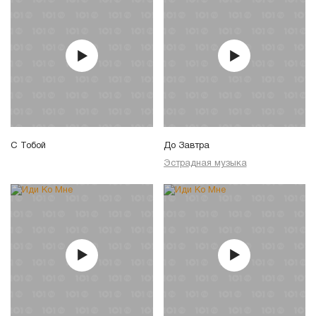
С Тобой
До Завтра
Эстрадная музыка