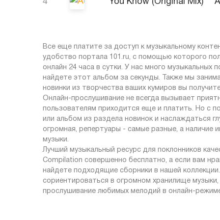
4
You Know (Original Mix)
A
Все еще платите за доступ к музыкальному контен
удобство портала 101.ru, с помощью которого п
онлайн 24 часа в сутки. У нас много музыкальных 
найдете этот альбом за секунды. Также мы заним
новинки из творчества ваших кумиров вы получит
Онлайн-прослушивание не всегда вызывает приятн
пользователям приходится еще и платить. Но с п
или альбом из раздела новинок и наслаждаться г
огромная, репертуары - самые разные, а наличие
музыки.
Лучший музыкальный ресурс для поклонников качес
Compilation совершенно бесплатно, а если вам нр
найдете подходящие сборники в нашей коллекции
сориентироваться в огромном хранилище музыки,
прослушивание любимых мелодий в онлайн-режиме