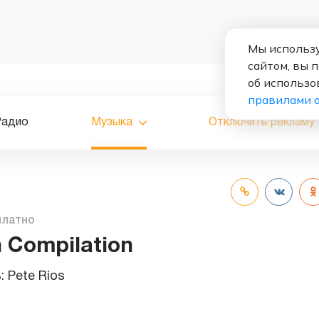
Мы использу
сайтом, вы 
об использо
правилами 
Радио
Музыка
Отключить рекламу
платно
 Compilation
ь:
Pete Rios