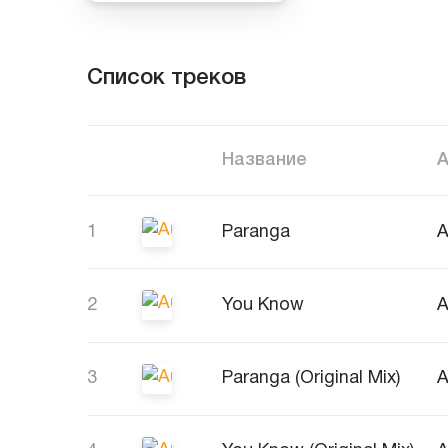
Список треков
Название
1
Paranga
A
2
You Know
A
3
Paranga (Original Mix)
A