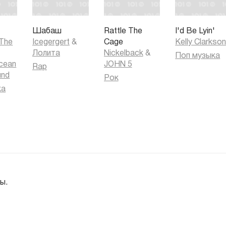
Шабаш
Rattle The
I'd Be Lyin'
 The
Icegergert
&
Cage
Kelly Clarkso
Лолита
Nickelback
&
Поп музыка
cean
JOHN 5
Rap
und
Рок
ка
ы.