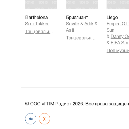
Barthelona
Бриллиант
Llego
Sofi Tukker
Seville
&
Artik
&
Empire Of
Asti
Sun
Танцевальная музыка
&
Danny O
Танцевальная музыка
&
FIFA So
Поп музы
© ООО «ГПМ Радио» 2026. Все права защищен