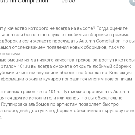
utumn Compilation
06:50
ту, качество которого не всегда на высоте? Тогда оцените
ользователи бесплатно слушают любимые сборники в режиме
подборок и если желаете прослушать Autumn Compilation, то вы
аемся отслеживанием появления новых сборников, так что
е первыми.
ые эмоции из-за низкого качества треков, за доступ к котор
орталом 101.ru вы всегда сможете открыть любимый сборник
лубоким и чистым звучанием абсолютно бесплатно. Коллекция
 информации о жизни кумиров понравится многим поклонникам
твенных треков - это 101.ru. Тут можно прослушать Autumn
авятся другие исполнители или жанры, то вы обязательно
. Группировка альбомов по артистам позволяет быстро
 а свободный доступ к подборкам обеспечивает круглосуточн
.