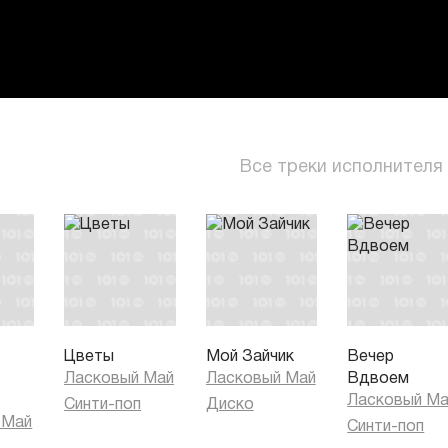
Все треки исполнителя
Цветы
Мой Зайчик
Вечер
Ласковый Май
Ласковый Май
Вдвоем
Ласковый М
Синти-поп
Диско
 Май
Синти-поп