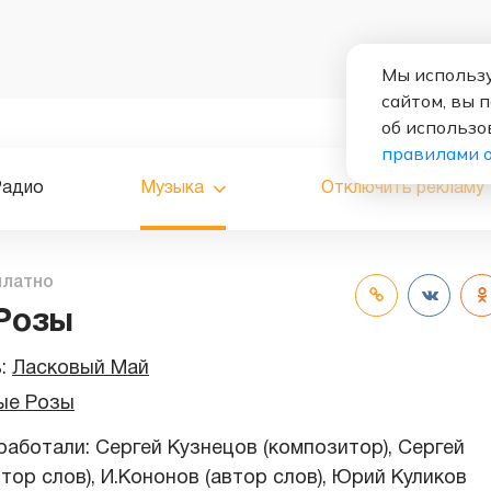
Мы использу
сайтом, вы 
об использо
правилами 
Радио
Музыка
Отключить рекламу
платно
Розы
ь:
Ласковый Май
ые Розы
работали: Сергей Кузнецов (композитор), Сергей
тор слов), И.Кононов (автор слов), Юрий Куликов