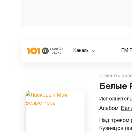
Каналы
FM 
Слушать бес
Белые 
Исполнител
Альбом:
Бел
Над треком 
Кузнецов (ав