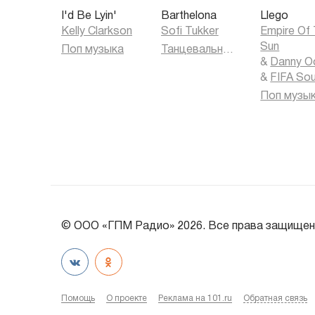
I'd Be Lyin'
Barthelona
Llego
Kelly Clarkson
Sofi Tukker
Empire Of
Sun
Поп музыка
Танцевальная музыка
&
Danny O
&
FIFA So
Поп музы
© ООО «ГПМ Радио» 2026. Все права защищен
Помощь
О проекте
Реклама на 101.ru
Обратная связь