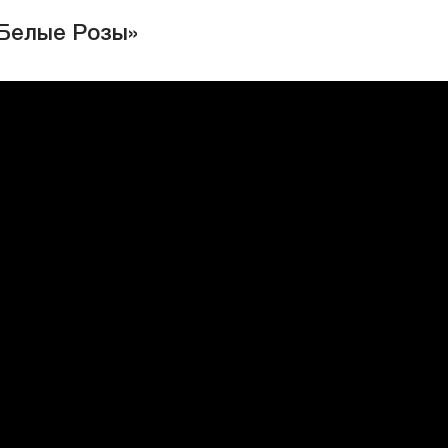
е
 Белые Розы»
 двоpов
убых
ько дней
е