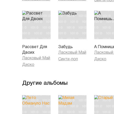
Синти-поп
Рассвет Для
Забудь
А Помнишь
Двоих
Ласковый Май
Ласковый
Ласковый Май
Синти-поп
Диско
Диско
Другие альбомы