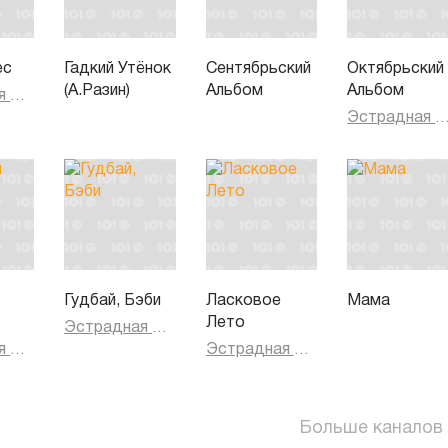
ес
Гадкий Утёнок
Сентябрьский
Октябрьский
(А.Разин)
Альбом
Альбом
Эстрадная музыка
Эстрадная муз
Гудбай, Бэби
Ласковое
Мама
Лето
Эстрадная музыка
Эстрадная музыка
Эстрадная музыка
Больше каналов