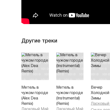
Другие треки
Метель в
Метель в
Вечер
чужом городе
чужом городе
Холодной
(Alex Dea
(Instrumental)
Зимы
Remix)
(Remix)
Ласковый
Ласковый Май
Ласковый Май