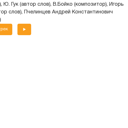
, Ю. Гук (автор слов), В.Бойко (композитор), Игорь
тор слов), Пчелинцев Андрей Константинович
)
трек
убых
ько дней