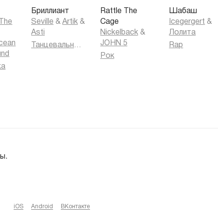
Бриллиант
Rattle The
Шабаш
 The
Seville
&
Artik
&
Cage
Icegergert
&
Asti
Nickelback
&
Лолита
cean
JOHN 5
Танцевальная музыка
Rap
und
Рок
ка
ы.
iOS
Android
ВКонтакте