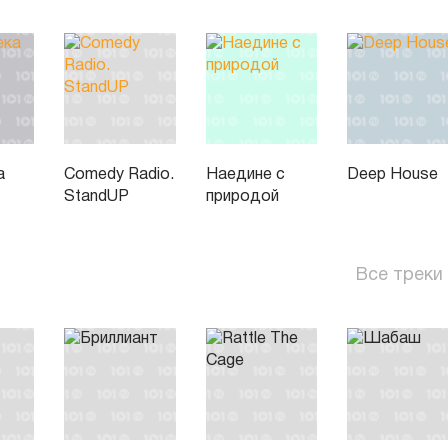
а
Comedy Radio.
Наедине с
Deep House
StandUP
природой
Все треки