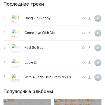
Последние треки
1
Hang On Sloopy
2
Come Live With Me
3
Feel So Bad
4
Louie B.
5
With A Little Help From My Friends
Популярные альбомы