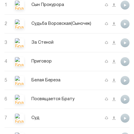
1
Сын Прокурора
2
Судьба Воровская(Сыночек)
3
За Стеной
4
Приговор
5
Белая Береза
6
Посвящается Брату
7
Суд