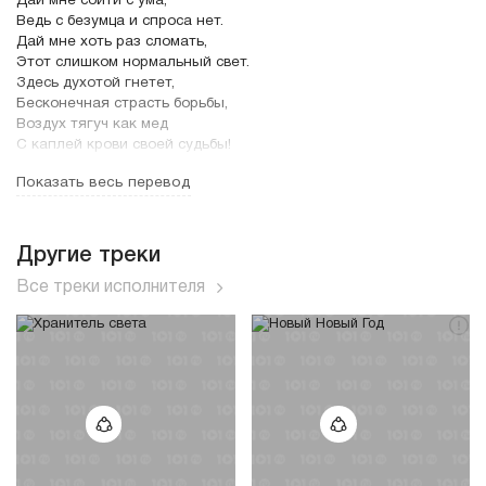
Дай мне сойти с ума,
Ведь с безумца и спроса нет.
Дай мне хоть раз сломать,
Этот слишком нормальный свет.
Здесь духотой гнетет,
Бесконечная страсть борьбы,
Воздух тягуч как мед
С каплей крови своей судьбы!
Припев:
Показать весь перевод
Бесы,
Бесы все злей и злей,
Бесы,
Бесы в душе моей.
Другие треки
Все треки исполнителя
Бесы к себе зовут,
Дразнят в зеркале день и ночь.
Тащат в заросший пруд,
И не в силах никто помочь.
Сон превращают в быль,
Крутят "адское колесо",
С ангелов сдули пыль,
Подновили Христу лицо!
Припев: