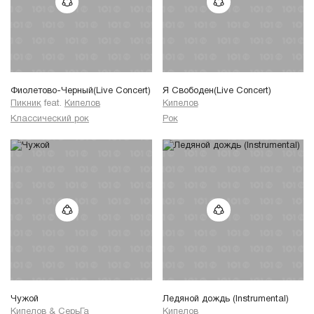
Фиолетово-Черный(Live Concert)
Я Свободен(Live Concert)
Пикник
feat.
Кипелов
Кипелов
Классический рок
Рок
Чужой
Ледяной дождь (Instrumental)
Кипелов
&
СерьГа
Кипелов