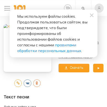
+
18
Мы используем файлы cookies.
Продолжая пользоваться сайтом, вы
Слушать бесплатно
подтверждаете, что были
Бесы (Live)
проинформированы об
использовании файлов cookies и
Исполнитель:
Кипелов
согласны с нашими
правилами
обработки персональных данных
.
Альбом:
Путь Наверх (CD1)
Скачать
трек
Текст песни