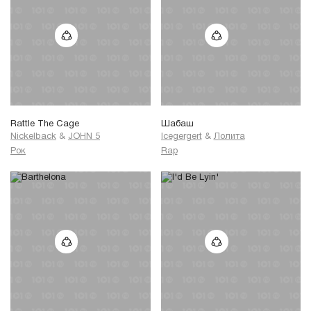
Rattle The Cage
Шабаш
Nickelback
&
JOHN 5
Icegergert
&
Лолита
Рок
Rap