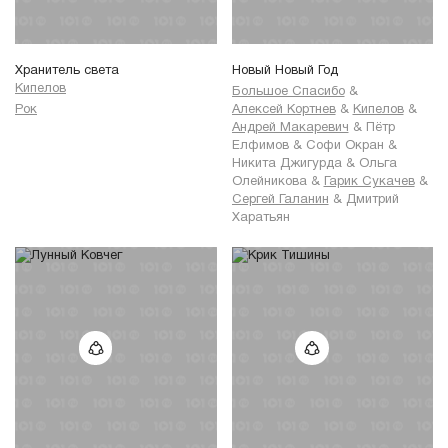
Господи!
Я не твой,
Ближних я не могу любить.
Хранитель света
Новый Новый Год
Трудно мне жить слугой,
Кипелов
Большое Спасибо
&
А хозяином мне не быть.
Рок
Алексей Кортнев
&
Кипелов
&
Дай мне сойти с ума,
Андрей Макаревич
&
Пётр
Ведь с безумца и спроса нет,
Елфимов
&
Софи Окран
&
Дай мне хоть раз сломать
Никита Джигурда
&
Ольга
Этот слишком нормальный свет...
Олейникова
&
Гарик Сукачев
&
Сергей Галанин
&
Дмитрий
Припев:
Харатьян