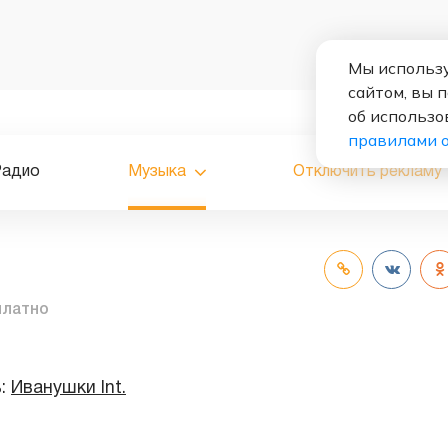
Мы использу
сайтом, вы 
об использо
правилами 
Радио
Музыка
Отключить рекламу
платно
ь:
Иванушки Int.