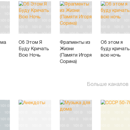
ьма
Об Этом Я
Фрагменты из
Об этом я
Буду Кричать
Жизни
буду кричать
Всю Ночь
(Памяти Игоря
всю ночь
Сорина)
Больше каналов