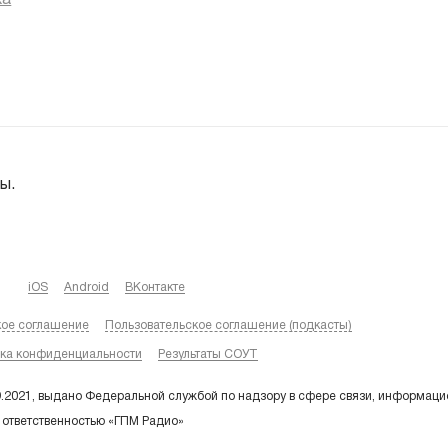
ка
ы.
iOS
Android
ВКонтакте
кое соглашение
Пользовательское соглашение (подкасты)
ка конфиденциальности
Результаты СОУТ
9.2021, выдано Федеральной службой по надзору в сфере связи, информаци
 ответственностью «ГПМ Радио»