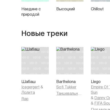
Наедине с
Высоцкий
Chillout
природой
Новые треки
Шабаш
Barthelona
Llego
Icegergert
&
Sofi Tukker
Empire Of
Лолита
Sun
Танцевальная музыка
&
Danny O
Rap
&
FIFA So