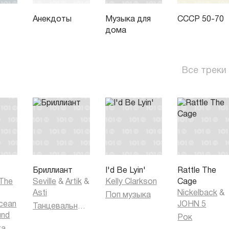
Анекдоты
Музыка для
СССР 50-70
дома
Все треки
Бриллиант
I'd Be Lyin'
Rattle The
 The
Seville
&
Artik
&
Kelly Clarkson
Cage
Asti
Nickelback
&
Поп музыка
cean
JOHN 5
Танцевальная музыка
und
Рок