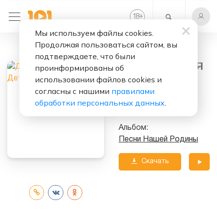
+
18
Мы используем файлы cookies.
Продолжая пользоваться сайтом, вы
Слушать бесплатно
подтверждаете, что были
Детство - Это Я
проинформированы об
И Ты
использовании файлов cookies и
согласны с нашими
правилами
Исполнитель:
обработки персональных данных
.
Детский Хор ЦТВР
Альбом:
Песни Нашей Родины
Скачать
трек