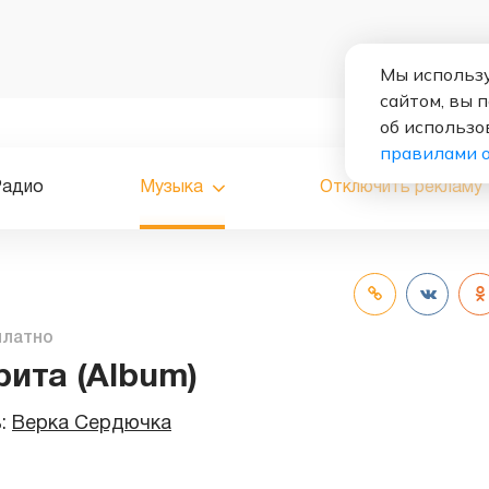
Мы использу
сайтом, вы 
об использо
правилами 
Радио
Музыка
Отключить рекламу
платно
рита (Album)
ь:
Верка Сердючка