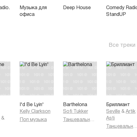
dio.
Музыка для
Deep House
Comedy Radi
офиса
StandUP
Все треки
I'd Be Lyin'
Barthelona
Бриллиант
Kelly Clarkson
Sofi Tukker
Seville
&
Artik
k
&
Asti
Поп музыка
Танцевальная музыка
Танцевальная муз