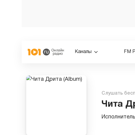
Каналы
FM 
Слушать бес
Чита Д
Исполнител