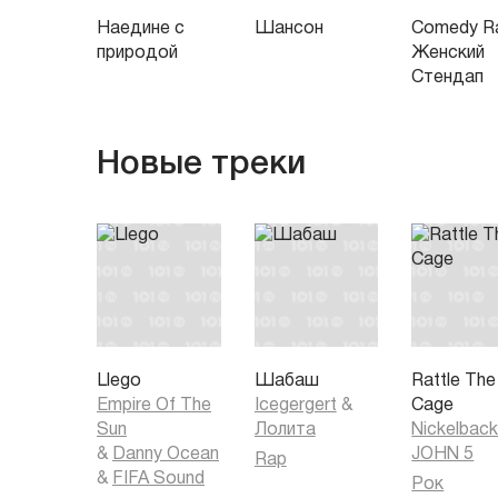
Наедине с
Шансон
Comedy Ra
природой
Женский
Стендап
Новые треки
Llego
Шабаш
Rattle The
Empire Of The
Icegergert
&
Cage
Sun
Лолита
Nickelbac
&
Danny Ocean
JOHN 5
Rap
&
FIFA Sound
Рок