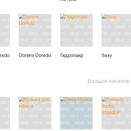
redo
Doremi Doredo
Гидропакр
Sexy
Больше каналов