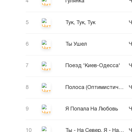
4
Гулянка
Ч
5
Тук, Тук, Тук
Ч
6
Ты Ушел
Ч
7
Поезд 'Киев-Одесса'
Ч
8
Полоса (Оптимистическая)
Ч
9
Я Попала На Любовь
Ч
10
Ты - На Север, Я - На Юг
Ч