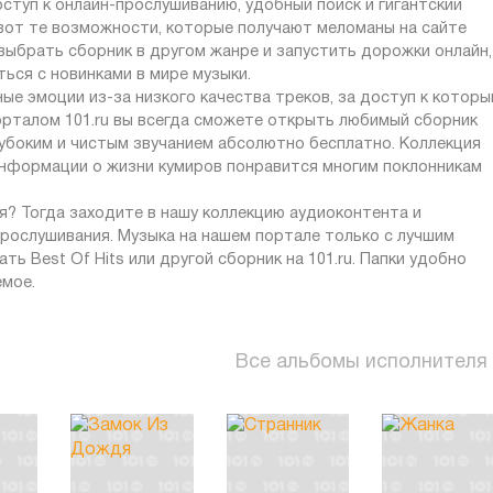
ступ к онлайн-прослушиванию, удобный поиск и гигантский
 вот те возможности, которые получают меломаны на сайте
, выбрать сборник в другом жанре и запустить дорожки онлайн,
ься с новинками в мире музыки.
ые эмоции из-за низкого качества треков, за доступ к котор
орталом 101.ru вы всегда сможете открыть любимый сборник
лубоким и чистым звучанием абсолютно бесплатно. Коллекция
 информации о жизни кумиров понравится многим поклонникам
? Тогда заходите в нашу коллекцию аудиоконтента и
рослушивания. Музыка на нашем портале только с лучшим
ь Best Of Hits или другой сборник на 101.ru. Папки удобно
емое.
Все альбомы исполнителя