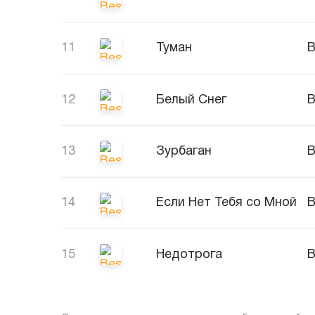
11
Туман
B
12
Белый Снег
B
13
Зурбаган
B
14
Если Нет Тебя со Мной
B
15
Недотрога
B