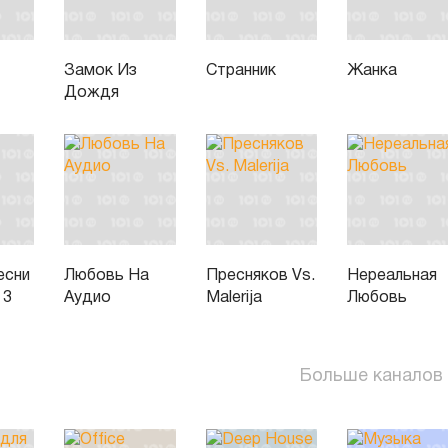
Замок Из
Странник
Жанка
Дождя
есни
Любовь На
Пресняков Vs.
Нереальная
 3
Аудио
Malerija
Любовь
Больше каналов