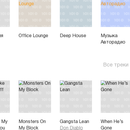
ля
Office Lounge
Deep House
Музыка
Авторадио
Все треки
e My
Monsters On
Gangsta Lean
When He’s
You
My Block
Don Diablo
Gone