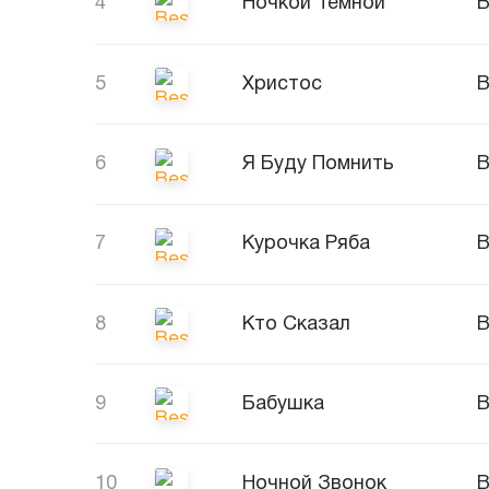
4
Ночкой Темной
B
5
Христос
B
6
Я Буду Помнить
B
7
Курочка Ряба
B
8
Кто Сказал
B
9
Бабушка
B
10
Ночной Звонок
B