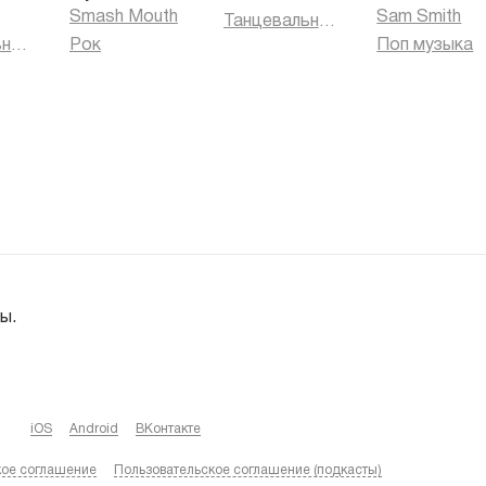
Smash Mouth
Sam Smith
Танцевальная музыка
Танцевальная музыка
Рок
Поп музыка
ы.
iOS
Android
ВКонтакте
кое соглашение
Пользовательское соглашение (подкасты)