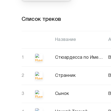
Список треков
Название
1
Стюардесса по Имени Жанна
B
2
Странник
B
3
Сынок
B