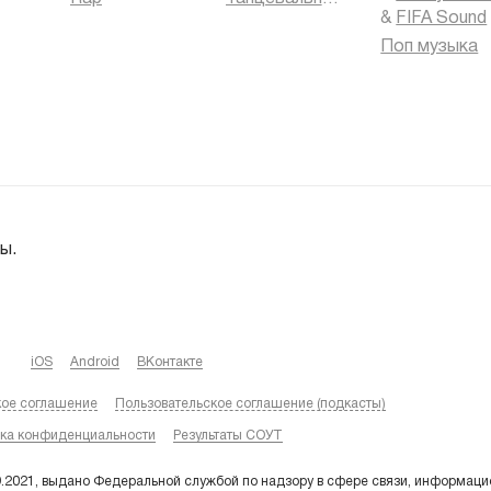
&
FIFA Sound
Поп музыка
ы.
iOS
Android
ВКонтакте
кое соглашение
Пользовательское соглашение (подкасты)
ка конфиденциальности
Результаты СОУТ
9.2021, выдано Федеральной службой по надзору в сфере связи, информаци