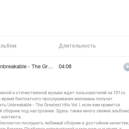
Альбом
Длительность
Unbreakable - The Greatest Hits Vol. I
04:08
жной и отечественной музыки ждет пользователей на 101.ru.
о время бесплатного прослушивания меломаны получат
Unbreakable - The Greatest Hits Vol. I, если вам нравится
ой сборник под настроение. Здесь также много свежих альбом
 контента.
 бесплатно послушать любимый сборник в достойном качестве,