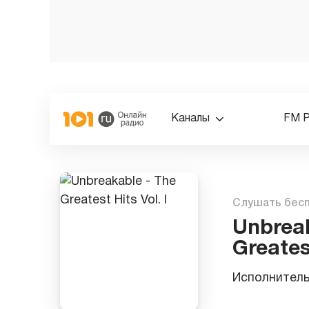
Каналы
FM 
Слушать бес
Unbreak
Greatest
Исполнител