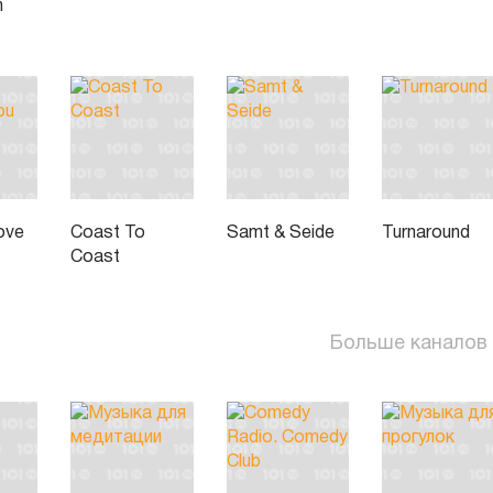
n
ove
Coast To
Samt & Seide
Turnaround
Coast
Больше каналов