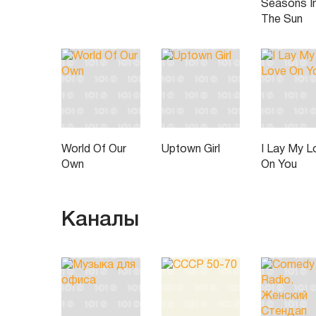
Seasons I
The Sun
World Of Our
Uptown Girl
I Lay My L
Own
On You
Каналы