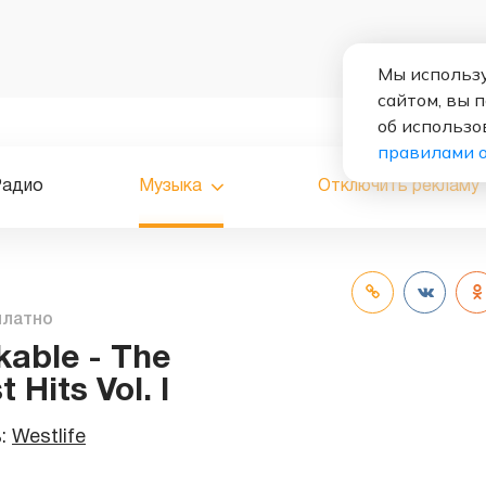
Мы использу
сайтом, вы 
об использо
правилами 
Радио
Музыка
Отключить рекламу
платно
able - The
 Hits Vol. I
ь:
Westlife