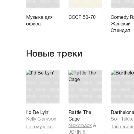
Музыка для
СССР 50-70
Comedy Ra
офиса
Женский
Стендап
Новые треки
I'd Be Lyin'
Rattle The
Barthelon
Kelly Clarkson
Cage
Sofi Tukke
Nickelback
&
Поп музыка
JOHN 5