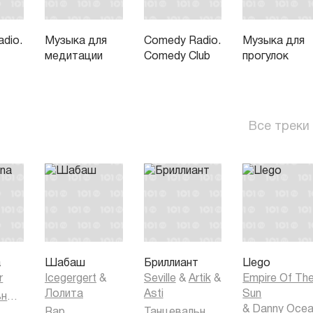
dio.
Музыка для
Comedy Radio.
Музыка для
медитации
Comedy Club
прогулок
Все треки
a
Шабаш
Бриллиант
Llego
r
Icegergert
&
Seville
&
Artik
&
Empire Of Th
Лолита
Asti
Sun
Танцевальная музыка
&
Danny Oce
Rap
Танцевальная музыка