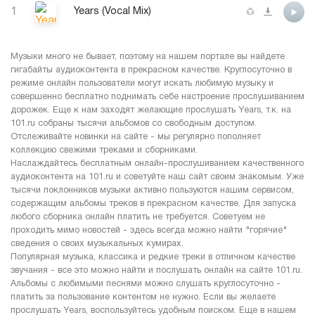
1
Years (Vocal Mix)
Музыки много не бывает, поэтому на нашем портале вы найдете
гигабайты аудиоконтента в прекрасном качестве. Круглосуточно в
режиме онлайн пользователи могут искать любимую музыку и
совершенно бесплатно поднимать себе настроение прослушиванием
дорожек. Еще к нам заходят желающие прослушать Years, т.к. на
101.ru собраны тысячи альбомов со свободным доступом.
Отслеживайте новинки на сайте - мы регулярно пополняет
коллекцию свежими треками и сборниками.
Наслаждайтесь бесплатным онлайн-прослушиванием качественного
аудиоконтента на 101.ru и советуйте наш сайт своим знакомым. Уже
тысячи поклонников музыки активно пользуются нашим сервисом,
содержащим альбомы треков в прекрасном качестве. Для запуска
любого сборника онлайн платить не требуется. Советуем не
проходить мимо новостей - здесь всегда можно найти "горячие"
сведения о своих музыкальных кумирах.
Популярная музыка, классика и редкие треки в отличном качестве
звучания - все это можно найти и послушать онлайн на сайте 101.ru.
Альбомы с любимыми песнями можно слушать круглосуточно -
платить за пользование контентом не нужно. Если вы желаете
прослушать Years, воспользуйтесь удобным поиском. Еще в нашем