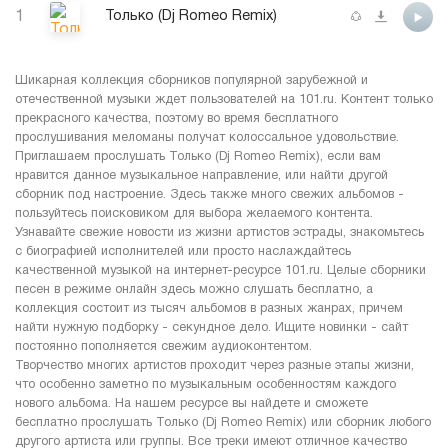
1
Только (Dj Romeo Remix)
Шикарная коллекция сборников популярной зарубежной и
отечественной музыки ждет пользователей на 101.ru. Контент только
прекрасного качества, поэтому во время бесплатного
прослушивания меломаны получат колоссальное удовольствие.
Приглашаем прослушать Только (Dj Romeo Remix), если вам
нравится данное музыкальное направление, или найти другой
сборник под настроение. Здесь также много свежих альбомов -
пользуйтесь поисковиком для выбора желаемого контента.
Узнавайте свежие новости из жизни артистов эстрады, знакомьтесь
с биографией исполнителей или просто наслаждайтесь
качественной музыкой на интернет-ресурсе 101.ru. Целые сборники
песен в режиме онлайн здесь можно слушать бесплатно, а
коллекция состоит из тысяч альбомов в разных жанрах, причем
найти нужную подборку - секундное дело. Ищите новинки - сайт
постоянно пополняется свежим аудиоконтентом.
Творчество многих артистов проходит через разные этапы жизни,
что особенно заметно по музыкальным особенностям каждого
нового альбома. На нашем ресурсе вы найдете и сможете
бесплатно прослушать Только (Dj Romeo Remix) или сборник любого
другого артиста или группы. Все треки имеют отличное качество