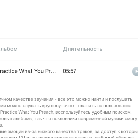
Альбом
Длительность
Practice What You Preach
05:57
личном качестве звучания - все это можно найти и послушать
ями можно слушать круглосуточно - платить за пользование
Practice What You Preach, воспользуйтесь удобным поиском.
овые альбомы, так что поклонники современной музыки смогу
в.
ые эмоции из-за низкого качества треков, за доступ к котор