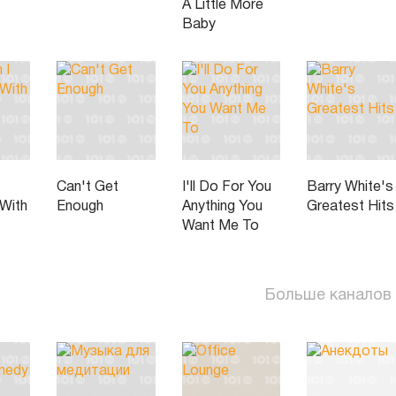
A Little More
Baby
Can't Get
I'll Do For You
Barry White's
With
Enough
Anything You
Greatest Hits
Want Me To
Больше каналов