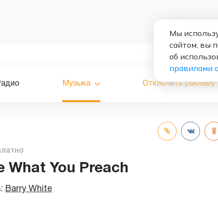
Мы использу
сайтом, вы 
об использо
правилами 
Радио
Музыка
Отключить рекламу
платно
e What You Preach
ь:
Barry White