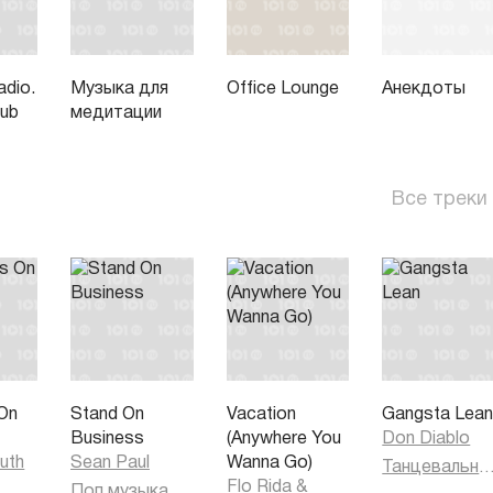
dio.
Музыка для
Office Lounge
Анекдоты
lub
медитации
Все треки
On
Stand On
Vacation
Gangsta Lea
Business
(Anywhere You
Don Diablo
uth
Sean Paul
Wanna Go)
Танцевальная муз
Flo Rida
&
Поп музыка