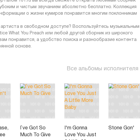
орталом 101.ru вы всегда сможете открыть любимый сборник
лубоким и чистым звучанием абсолютно бесплатно. Коллекция
 информации о жизни кумиров понравится многим поклонникам
и артиста в свободном доступе? Воспользуйтесь музыкальным
tice What You Preach или любой другой сборник из широкого
вам понравится, а удобство поиска и разнообразие контента
янной основе.
Все альбомы исполнителя
ase,
I`ve Got So
I'm Gonna
Stone Gon'
See
Much To Give
Love You Just