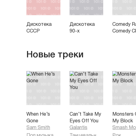
Дискотека
Дискотека
Comedy Ra
СССР
90-х
Comedy C
Новые треки
When He’s
Can’t Take My
Monsters 
Gone
Eyes Off You
My Block
Sam Smith
Galantis
Smash Mo
Поп музыка
Танцевальная музыка
Рок