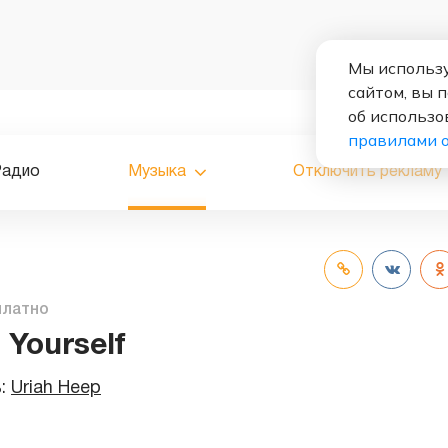
Мы использу
сайтом, вы 
об использо
правилами 
Радио
Музыка
Отключить рекламу
платно
 Yourself
ь:
Uriah Heep