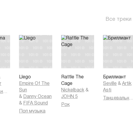
Все треки
a
Llego
Rattle The
Бриллиант
r
Empire Of The
Cage
Seville
&
Artik
Sun
Nickelback
&
Asti
Танцевальная музыка
&
Danny Ocean
JOHN 5
Танцевальная муз
&
FIFA Sound
Рок
Поп музыка