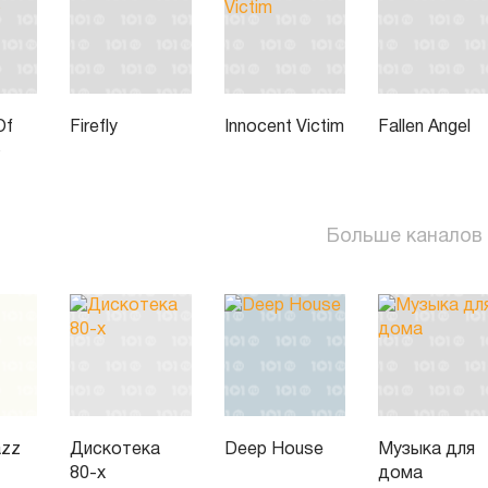
Of
Firefly
Innocent Victim
Fallen Angel
p
Больше каналов
azz
Дискотека
Deep House
Музыка для
80-х
дома