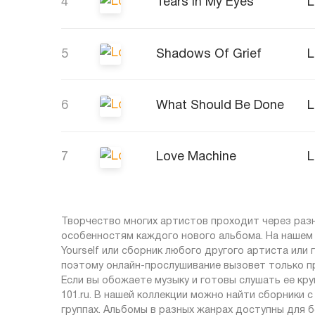
4
Tears In My Eyes
L
5
Shadows Of Grief
L
6
What Should Be Done
L
7
Love Machine
L
Творчество многих артистов проходит через раз
особенностям каждого нового альбома. На нашем 
Yourself или сборник любого другого артиста или
поэтому онлайн-прослушивание вызовет только п
Если вы обожаете музыку и готовы слушать ее кр
101.ru. В нашей коллекции можно найти сборники 
группах. Альбомы в разных жанрах доступны для 