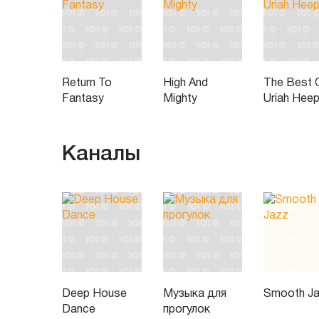
Return To
High And
The Best 
Fantasy
Mighty
Uriah Hee
Каналы
Deep House
Музыка для
Smooth J
Dance
прогулок