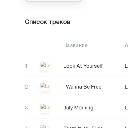
Список треков
Название
1
Look At Yourself
L
2
I Wanna Be Free
L
3
July Morning
L