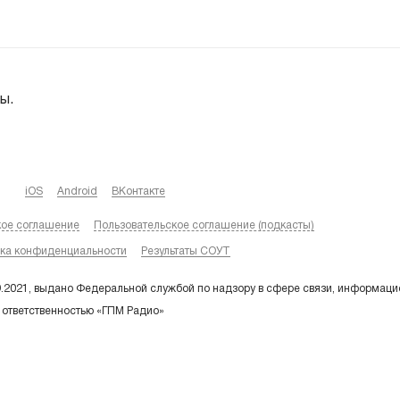
ы.
iOS
Android
ВКонтакте
кое соглашение
Пользовательское соглашение (подкасты)
ка конфиденциальности
Результаты СОУТ
9.2021, выдано Федеральной службой по надзору в сфере связи, информаци
 ответственностью «ГПМ Радио»