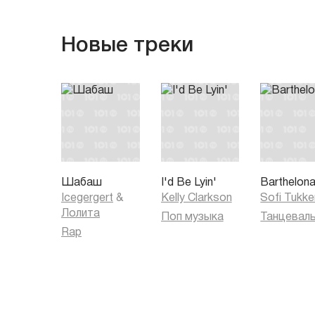
Новые треки
Шабаш
I'd Be Lyin'
Barthelon
Icegergert
&
Kelly Clarkson
Sofi Tukke
Лолита
Поп музыка
Rap