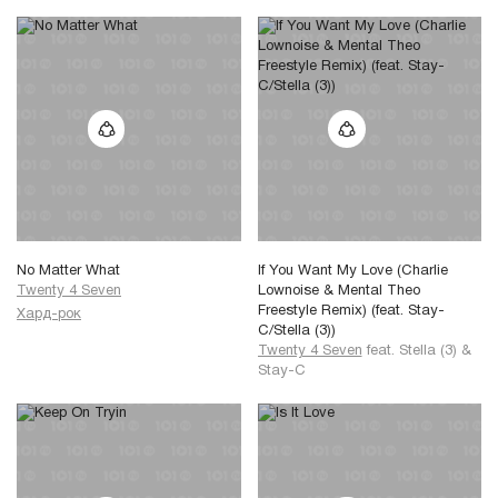
No Matter What
If You Want My Love (Charlie
Twenty 4 Seven
Lownoise & Mental Theo
Freestyle Remix) (feat. Stay-
Хард-рок
C/Stella (3))
Twenty 4 Seven
feat.
Stella (3)
&
Stay-C