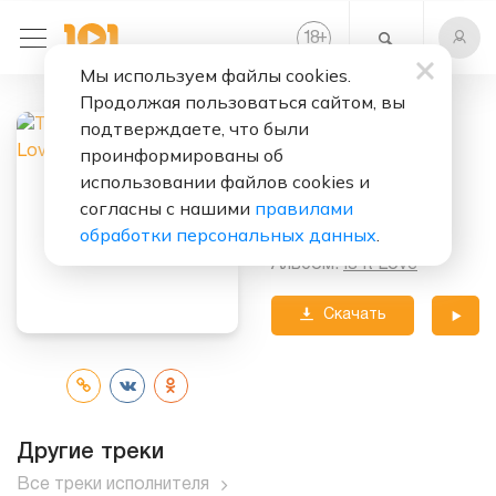
+
18
Мы используем файлы cookies.
Продолжая пользоваться сайтом, вы
Слушать бесплатно
подтверждаете, что были
Is It Love
проинформированы об
использовании файлов cookies и
Исполнитель:
согласны с нашими
правилами
Twenty 4 Seven
обработки персональных данных
.
Альбом:
Is It Love
Скачать
трек
Другие треки
Все треки исполнителя