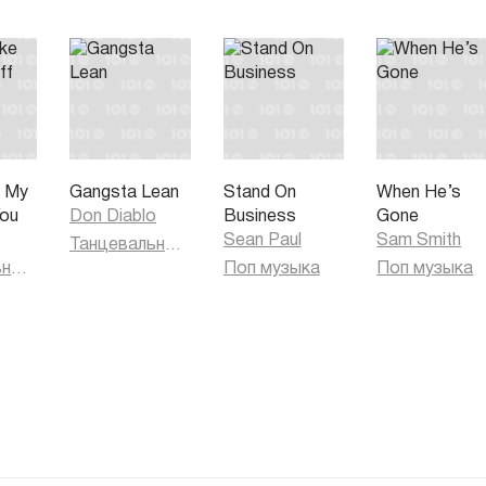
e My
Gangsta Lean
Stand On
When He’s
You
Don Diablo
Business
Gone
Sean Paul
Sam Smith
Танцевальная музыка
Танцевальная музыка
Поп музыка
Поп музыка