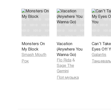
Monsters On
Vacation
Can’t Tak
My Block
(Anywhere You
Eyes Off 
Smash Mouth
Wanna Go)
Galantis
Flo Rida
&
Рок
Sage The
Gemini
Поп музыка