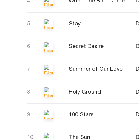
4
When The Rain Comes Falling Down
D
5
Stay
D
6
Secret Desire
D
7
Summer of Our Love
D
8
Holy Ground
D
9
100 Stars
D
10
The Sun
D