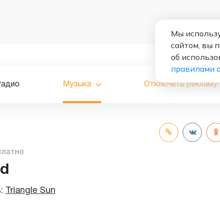
Мы использу
сайтом, вы 
об использо
правилами 
Радио
Музыка
Отключить рекламу
платно
nd
ь:
Triangle Sun