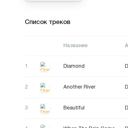
Список треков
Название
1
Diamond
D
2
Another River
D
3
Beautiful
D