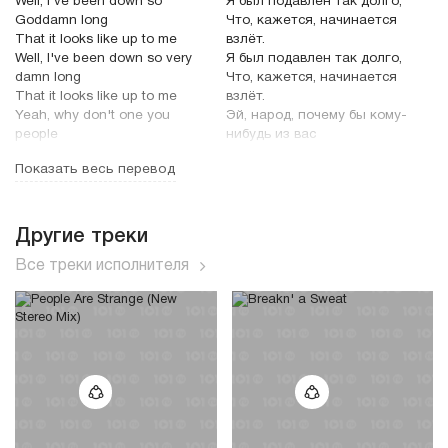
Well, I've been down so
Я был подавлен так долго,
Goddamn long
Что, кажется, начинается
That it looks like up to me
взлёт.
Well, I've been down so very
Я был подавлен так долго,
damn long
Что, кажется, начинается
That it looks like up to me
взлёт.
Yeah, why don't one you
Эй, народ, почему бы кому-
people
нибудь из вас
C'mon and set me free
Не взять и освободить меня?
Показать весь перевод
I said, warden, warden,
Я сказал: Надзиратель,
warden
надзиратель, надзиратель,
Won't you break your lock
Может, сорвёшь свой замок с
Другие треки
and key
ключом?
Все треки исполнителя
I said, warden, warden,
Я сказал: Надзиратель,
warden
надзиратель, надзиратель,
Won't ya break your lock
Может, сорвёшь свой замок с
and key
ключом?
Yeah, come along here,
Ага, подойдите сюда, мистер,
mister
Ну же, оставьте бедного парня
C'mon and let the poor boy
в покое!
be
Крошка, крошка, крошка,
Baby, baby, baby
Прошу, встань на колени.