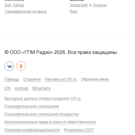
Sofi Tukker
Icegergert
&
Лолита
Танцевальная музыка
Rap
© ООО «ГПМ Радио» 2026. Все права защищены.
Помощь
О проекте
Реклама на 101.ru
Обратная связь
iOS
Android
ВКонтакте
Выходные данные сетевого издания 101.ru
Пользовательское соглашение
Пользовательское соглашение (подкасты)
Интеллектуальные права и отказ от ответственности
Политика конфиденциальности
Результаты СОУТ