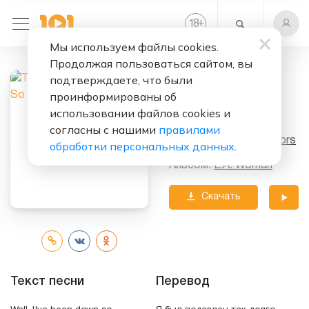
+
18
Мы используем файлы cookies.
Продолжая пользоваться сайтом, вы
Слушать бесплатно
подтверждаете, что были
Been Down So
проинформированы об
Long
использовании файлов cookies и
согласны с нашими
правилами
Исполнитель:
The Doors
обработки персональных данных
.
Альбом:
L.A. Woman
Скачать
трек
Текст песни
Перевод