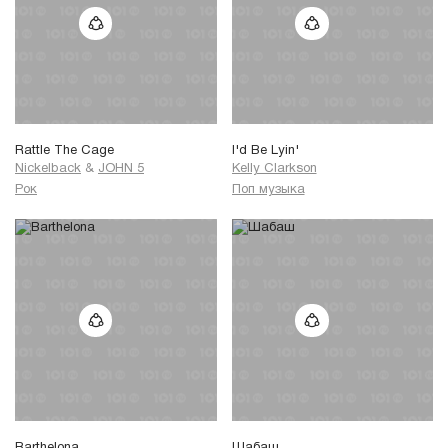
Rattle The Cage
I'd Be Lyin'
Nickelback
&
JOHN 5
Kelly Clarkson
Рок
Поп музыка
Barthelona
Шабаш