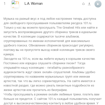
1
L.A. Woman
Музыка на разный вкус и под любое настроение теперь доступна
для свободного прослушивания пользователям ресурса 101.ru.
Только у нас вы можете прослушать The Greatest Hits или найти и
запустить воспроизведение другого сборника треков в идеальном
качестве. В коллекции содержатся тысячи альбомов,
сгруппированных по именам исполнителей для максимально
удобного поиска. Обновление сборников происходит регулярно,
поэтому вы не пропустите выход новой коллекции треков своего
кумира.
Заходите на 101.ru, если вы любите музыку в хорошем качестве.
Постоянно или изредка слушаете сборники песен? Тогда
открывайте нашу коллекцию - гигабайты разнообразного
аудиоконтента ждут своих онлайн-слушателей. Альбомы удобно
сгруппированы по названиям музыкальных групп или именам
артистов, так что вы легко сориентируетесь. На сайте имеется и
новостной раздел, где можно узнать пикантные подробности из
жизни артистов или прочитать из биографию.
Чтобы прослушивать в режиме онлайн любимые треки, платить вам
больше не придется. С сайтом 101.ru каждый пользователь получает
доступ к высококачественному контенту в любое удобное время. У