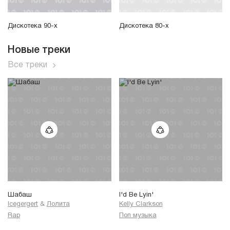
Дискотека 90-х
Дискотека 80-х
Новые треки
Все треки
Шабаш
I'd Be Lyin'
Icegergert
&
Лолита
Kelly Clarkson
Rap
Поп музыка