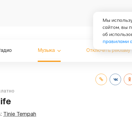
Мы использу
сайтом, вы 
об использо
правилами 
Радио
Музыка
Отключить рекламу
платно
ife
ь:
Tinie Tempah