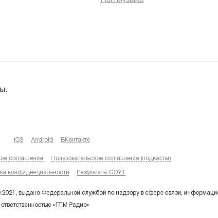
Поп музыка
ы.
iOS
Android
ВКонтакте
кое соглашение
Пользовательское соглашение (подкасты)
ка конфиденциальности
Результаты СОУТ
9.2021, выдано Федеральной службой по надзору в сфере связи, информаци
 ответственностью «ГПМ Радио»