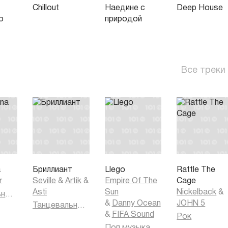
Chillout
Наедине с
Deep House
о
природой
Все треки
a
Бриллиант
Llego
Rattle The
r
Seville
&
Artik
&
Empire Of The
Cage
Asti
Sun
Nickelback
&
Танцевальная музыка
&
Danny Ocean
JOHN 5
Танцевальная музыка
&
FIFA Sound
Рок