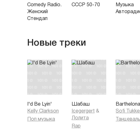
Comedy Radio.
СССР 50-70
Музыка
Женский
Авторади
Стендап
Новые треки
I'd Be Lyin'
Шабаш
Barthelon
Kelly Clarkson
Icegergert
&
Sofi Tukke
Лолита
Поп музыка
Rap