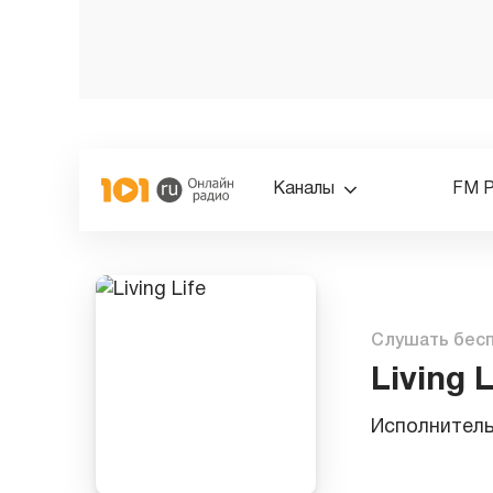
Каналы
FM 
Слушать бес
Living L
Исполнител