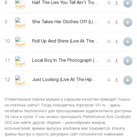
8
Half The Lies You Tell Ain't True (Live At Belfort Festival)
9
She Takes Her Clothes Off (Live At The Hippodrome 1st March 99)
10
Roll Up And Shine (Live At The Hippodrome 1st March 99)
11
Local Boy In The Photograph (BBC Session)
12
Just Looking (Live At The Hippodrome 1st March 99)
Утомительные поиски музыки в хорошем качестве приводят только
на платные сайты? Тогда пользуйтесь порталом 101.ru - здесь
гигабайты бесплатного для прослушивания аудиоконтента доступны
24 часа в сутки. У нас можно прослушать Performance And Cocktails
CD2 или найти другой сборник - разнообразие жанров,
исполнителей, времен выпуска альбомов вам понравится. Искать
файлы быстро и просто, регулярно сайт пополняется новинками.