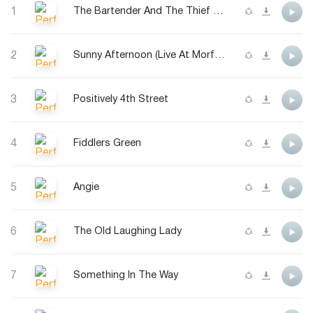
1
The Bartender And The Thief (Live At Cardiff Castle)
2
Sunny Afternoon (Live At Morfa Stadium)
3
Positively 4th Street
4
Fiddlers Green
5
Angie
6
The Old Laughing Lady
7
Something In The Way