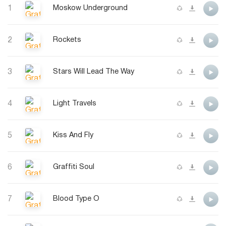
1
Moskow Underground
2
Rockets
3
Stars Will Lead The Way
4
Light Travels
5
Kiss And Fly
6
Graffiti Soul
7
Blood Type O