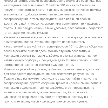
Чтобы запустить онлайн-воспроизведение любимого сборника, вам
не придется платить деньги. С сайтом 101.ru каждый меломан
получает бесплатный доступ к альбомам разных артистов, причем
все ролики в подборках имеют великолепное качество
воспроизведения. Чтобы прослушать Jazz или иной сборник,
достаточно найти через поисковик имя исполнителя или название
группы. Наш ресурс максимально удобный, бесплатный и содержит
гигантскую коллекцию музыки.
Узнавайте свежие новости из жизни артистов эстрады, знакомьтесь
с биографией исполнителей или просто наслаждайтесь
качественной музыкой на интернет-ресурсе 101.ru. Целые сборники
песен в режиме онлайн здесь можно слушать бесплатно, а
коллекция состоит из тысяч альбомов в разных жанрах, причем
найти нужную подборку - секундное дело. Ищите новинки - сайт
постоянно пополняется свежим аудиоконтентом.
Музыка на разный вкус и под любое настроение теперь доступна
для свободного прослушивания пользователям ресурса 101.ru.
Только у нас вы можете прослушать Jazz или найти и запустить
воспроизведение другого сборника треков в идеальном качестве. В
коллекции содержатся тысячи альбомов, сгруппированных по
именам исполнителей для максимально удобного поиска.
Обновление сборников происходит регулярно, поэтому вы не
пропустите выход новой коллекции треков своего кумира.