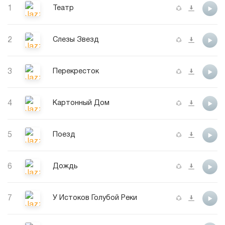
1
Театр
2
Слезы Звезд
3
Перекресток
4
Картонный Дом
5
Поезд
6
Дождь
7
У Истоков Голубой Реки